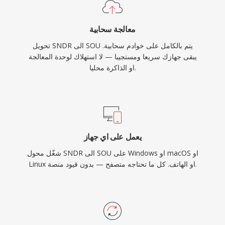
معالجة سحابية
تحويل SNDR الى SOU يتم بالكامل على خوادم سحابية.
يبقى جهازك سريعا ومستجيبا — لا استهلاك لوحدة المعالجة
او الذاكرة محليا.
يعمل على اي جهاز
شغّل محول SNDR الى SOU على Windows او macOS او
Linux او الهاتف. كل ما تحتاجه متصفح — بدون قيود منصة.