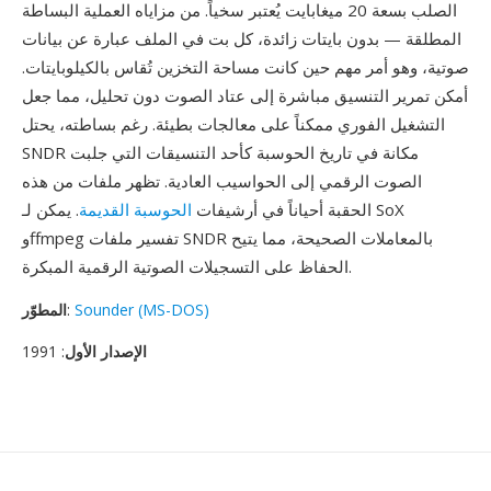
الصلب بسعة 20 ميغابايت يُعتبر سخياً. من مزاياه العملية البساطة
المطلقة — بدون بايتات زائدة، كل بت في الملف عبارة عن بيانات
صوتية، وهو أمر مهم حين كانت مساحة التخزين تُقاس بالكيلوبايتات.
أمكن تمرير التنسيق مباشرة إلى عتاد الصوت دون تحليل، مما جعل
التشغيل الفوري ممكناً على معالجات بطيئة. رغم بساطته، يحتل
SNDR مكانة في تاريخ الحوسبة كأحد التنسيقات التي جلبت
الصوت الرقمي إلى الحواسيب العادية. تظهر ملفات من هذه
الحقبة أحياناً في أرشيفات
الحوسبة القديمة
. يمكن لـ SoX
وffmpeg تفسير ملفات SNDR بالمعاملات الصحيحة، مما يتيح
الحفاظ على التسجيلات الصوتية الرقمية المبكرة.
Sounder (MS-DOS)
:
المطوّر
الإصدار الأول
: 1991