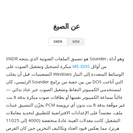
عن الصيغ
SNDR
SOU
SNDR هو تنسيق الملفات الصوتية الذي ينتجه Sounder، وهو أداة
من أوائل
MS-DOS
مبكرة لتسجيل وتشغيل الصوت على
التسعينيات. قبل أن يجلب Windows الوسائط المتعددة إلى التيار
الرئيسي، كان Sounder من بين حفنة من برامج DOS التي أتاحت
لمستخدمي الكمبيوتر التقاط وتشغيل الصوت عبر عتاد بدائي —
غالباً سماعة الكمبيوتر نفسها أو بطاقات صوت مبكرة بدقة 8 بت.
يخزّن التنسيق عينات PCM غير موقّعة بدقة 8 بت بدون أي ترويسة
ملف، معتمداً على الإعدادات الافتراضية للتطبيق لتحديد معاملات
التشغيل. كانت معدلات العينة عادةً منخفضة (4000 إلى 11025
هرتز)، مما يعكس قيود العتاد وتكاليف التخزين حين كان القرص