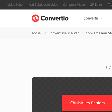
Video Editor
Add Subtitles to Video
Compress Video
GIF Editor
Te
Convertir
Accueil
Convertisseur audio
Convertisseur S
Co
Choisir les fichiers