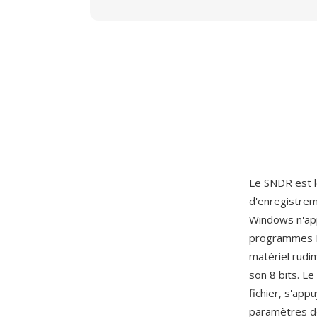
Le SNDR est le
d'enregistrem
Windows n'app
programmes DO
matériel rudi
son 8 bits. L
fichier, s'app
paramètres de