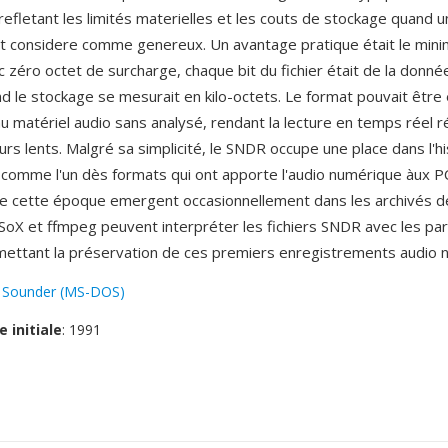
refletant les limités materielles et les couts de stockage quand u
t considere comme genereux. Un avantage pratique était le min
zéro octet de surcharge, chaque bit du fichier était de la donnée
d le stockage se mesurait en kilo-octets. Le format pouvait être
u matériel audio sans analysé, rendant la lecture en temps réel ré
rs lents. Malgré sa simplicité, le SNDR occupe une place dans l'hi
e comme l'un dès formats qui ont apporte l'audio numérique àux PC
de cette époque emergent occasionnellement dans les archivés 
 SoX et ffmpeg peuvent interpréter les fichiers SNDR avec les p
mettant la préservation de ces premiers enregistrements audio 
:
Sounder (MS-DOS)
e initiale
: 1991