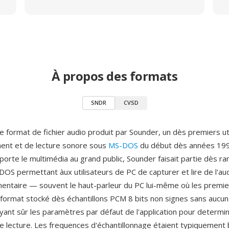
À propos des formats
SNDR
CVSD
 format de fichier audio produit par Sounder, un dès premiers uti
ent et de lecture sonore sous
MS-DOS
du début dès années 199
orte le multimédia au grand public, Sounder faisait partie dès ra
S permettant àux utilisateurs de PC de capturer et lire de l'aud
mentaire — souvent le haut-parleur du PC lui-même où les premie
e format stocké dès échantillons PCM 8 bits non signes sans aucu
uyant sûr les paramètres par défaut de l'application pour determin
 lecture. Les frequences d'échantillonnage étaient typiquement