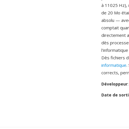
à 11025 Hz), 
de 20 Mo étai
absolu — avec 
comptait quan
directement a
dès processeu
l'informatiqu
Dès fichiers 
informatique
.
corrects, per
Développeur
Date de sorti