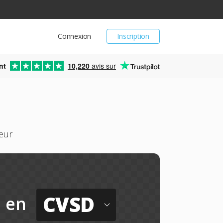
Connexion
Inscription
nt
10,220
avis sur
eur
CVSD
en