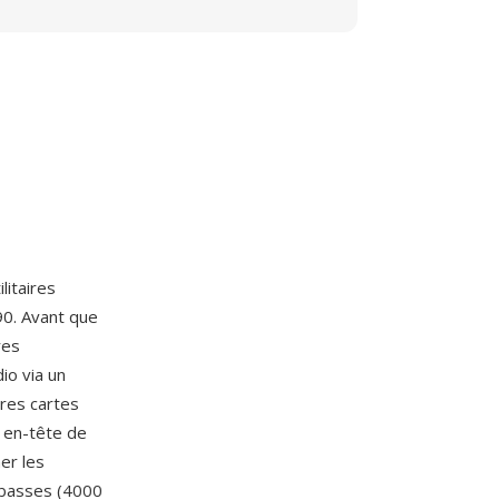
litaires
0. Avant que
res
io via un
res cartes
n en-tête de
er les
 basses (4000