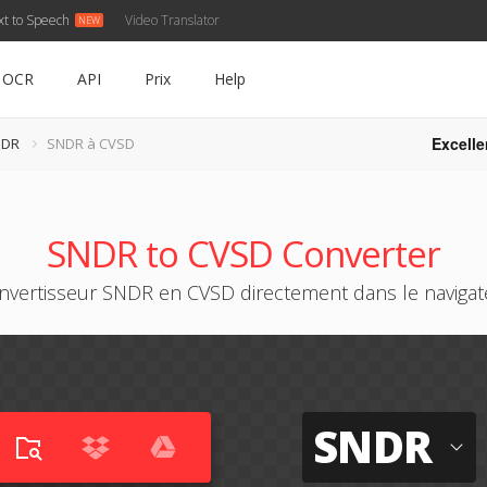
xt to Speech
Video Translator
OCR
API
Prix
Help
Excelle
NDR
SNDR à CVSD
SNDR to CVSD Converter
nvertisseur SNDR en CVSD directement dans le navigat
SNDR