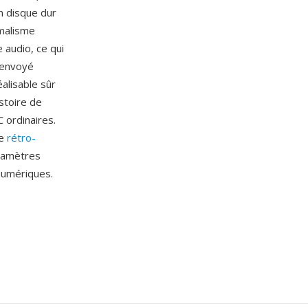
n disque dur
imalisme
 audio, ce qui
 envoyé
alisable sûr
stoire de
 ordinaires.
de
rétro-
aramètres
numériques.