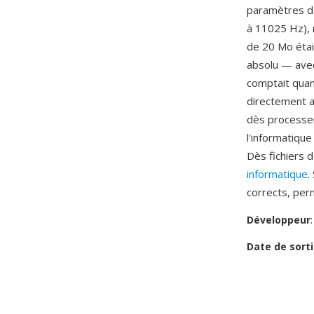
paramètres de
à 11025 Hz), 
de 20 Mo étai
absolu — avec 
comptait quan
directement a
dès processeu
l'informatiqu
Dès fichiers 
informatique
.
corrects, per
Développeur
Date de sorti