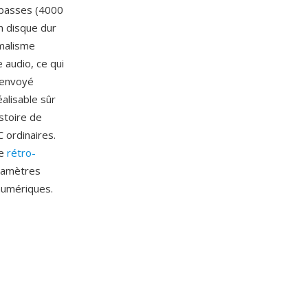
 basses (4000
n disque dur
imalisme
 audio, ce qui
 envoyé
alisable sûr
stoire de
 ordinaires.
de
rétro-
aramètres
numériques.