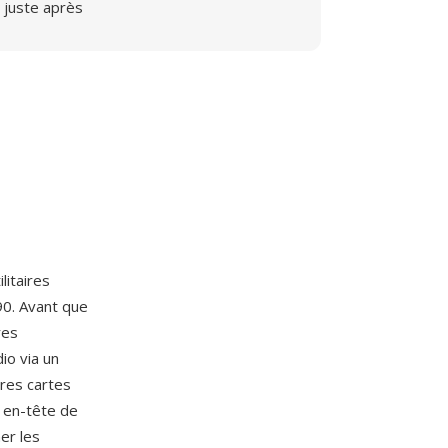
juste après
litaires
0. Avant que
res
io via un
res cartes
n en-tête de
er les