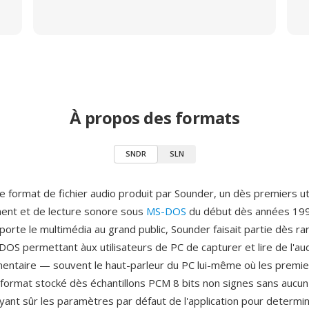
À propos des formats
SNDR
SLN
 format de fichier audio produit par Sounder, un dès premiers uti
ent et de lecture sonore sous
MS-DOS
du début dès années 199
orte le multimédia au grand public, Sounder faisait partie dès ra
S permettant àux utilisateurs de PC de capturer et lire de l'aud
mentaire — souvent le haut-parleur du PC lui-même où les premie
e format stocké dès échantillons PCM 8 bits non signes sans aucu
uyant sûr les paramètres par défaut de l'application pour determin