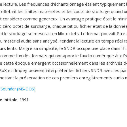
 lecture. Les frequences d'échantillonnage étaient typiquement
refletant les limités materielles et les couts de stockage quand u
t considere comme genereux. Un avantage pratique était le min
zéro octet de surcharge, chaque bit du fichier était de la donnée
d le stockage se mesurait en kilo-octets. Le format pouvait être
u matériel audio sans analysé, rendant la lecture en temps réel ré
rs lents. Malgré sa simplicité, le SNDR occupe une place dans l'hi
e comme l'un dès formats qui ont apporte l'audio numérique àux PC
de cette époque emergent occasionnellement dans les archivés 
 SoX et ffmpeg peuvent interpréter les fichiers SNDR avec les p
mettant la préservation de ces premiers enregistrements audio 
:
Sounder (MS-DOS)
e initiale
: 1991