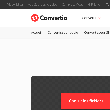
Video Editor
Add Subtitles to Video
Compress Video
GIF Editor
Te
Convertir
Accueil
Convertisseur audio
Convertisseur S
Choisir les fichiers