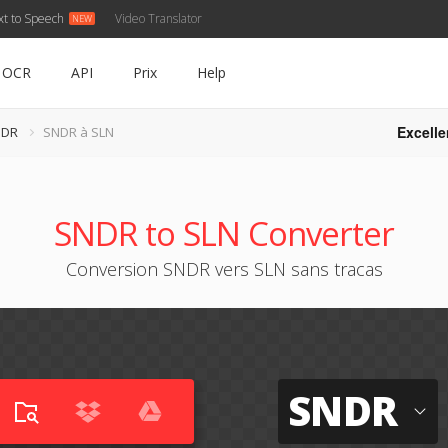
xt to Speech
Video Translator
OCR
API
Prix
Help
Excelle
NDR
SNDR à SLN
SNDR to SLN Converter
Conversion SNDR vers SLN sans tracas
SNDR