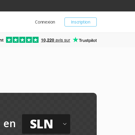
Connexion
Inscription
nt
10,220
avis sur
SLN
en