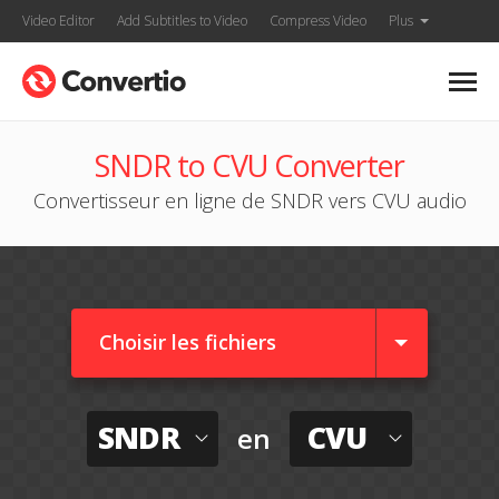
Video Editor
Add Subtitles to Video
Compress Video
Plus
SNDR to CVU Converter
Convertisseur en ligne de SNDR vers CVU audio
Choisir les fichiers
SNDR
CVU
en