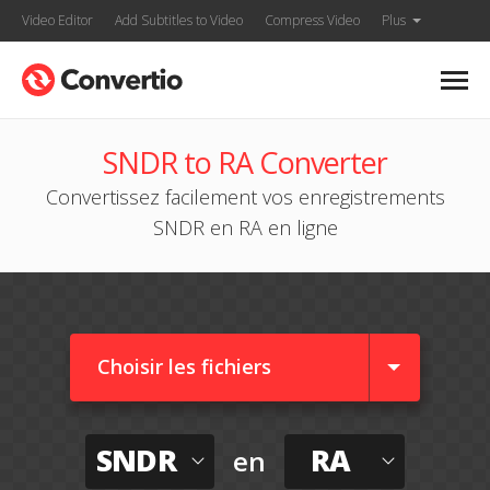
Video Editor
Add Subtitles to Video
Compress Video
Plus
SNDR to RA Converter
Convertissez facilement vos enregistrements
SNDR en RA en ligne
Choisir les fichiers
SNDR
RA
en