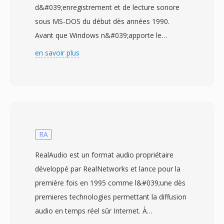
d&#039;enregistrement et de lecture sonore
sous MS-DOS du début dès années 1990.
Avant que Windows n&#039;apporte le
multimédia au grand public, Sounder faisait
en savoir plus
partie dès rares programmes DOS permettant
àux utilisateurs de PC de capturer et lire de
l&#039;audio via un matériel rudimentaire —
souvent le haut-parleur du PC lui-même où les
premieres cartes son 8 bits. Le format stocké
dès échantillons PCM 8 bits non signes sans
RA
aucun en-tête de fichier, s&#039;appuyant sûr
RealAudio est un format audio propriétaire
les paramètres par défaut de
développé par RealNetworks et lance pour la
l&#039;application pour determiner les
première fois en 1995 comme l&#039;une dès
paramètres de lecture. Les frequences
premieres technologies permettant la diffusion
d&#039;échantillonnage étaient typiquement
audio en temps réel sûr Internet. À
basses (4000 à 11025 Hz), refletant les limités