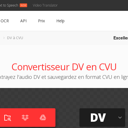
xt to Speech
Video Translator
OCR
API
Prix
Help
Excelle
DV à CVU
Convertisseur DV en CVU
xtrayez l'audio DV et sauvegardez en format CVU en lig
DV