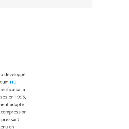
déo développé
rtium
HD
pécification a
lises en 1995,
ement adopté
ne compression
ompressant
tenu en