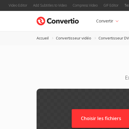
Video Editor
Add Subtitles to Video
Compress Video
GIF Editor
Te
Convertir
Accueil
Convertisseur vidéo
Convertisseur DV
E
Choisir les fichiers