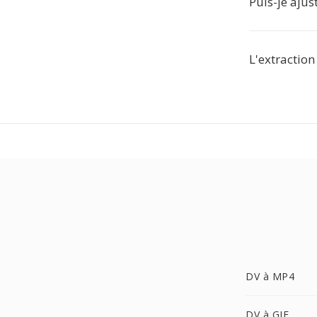
Puis-je ajus
L'extraction
DV à MP4
DV à GIF