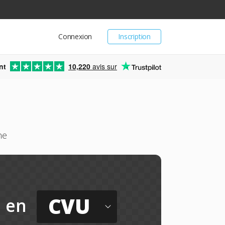
Connexion
Inscription
nt
10,220
avis sur
ne
CVU
en