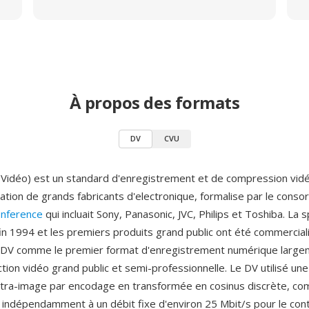
À propos des formats
DV
CVU
l Vidéo) est un standard d'enregistrement et de compression vi
ration de grands fabricants d'electronique, formalise par le conso
onference
qui incluait Sony, Panasonic, JVC, Philips et Toshiba. La s
 fin 1994 et les premiers produits grand public ont été commercia
le DV comme le premier format d'enregistrement numérique larg
ction vidéo grand public et semi-professionnelle. Le DV utilisé u
tra-image par encodage en transformée en cosinus discrète, c
indépendamment à un débit fixe d'environ 25 Mbit/s pour le con