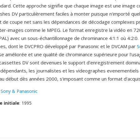
andard. Cette approche signifie que chaque image est une image 
ushes DV particulièrement faciles à monter puisque n'importé que
int de coupe net sans les dépendances de décodage complexes p
nter-images comme le MPEG. Le format enregistre la vidéo en 7
AL) avec un sous-échantillonnage de chrominance 4:1:1 où 4:2:0.
lles, dont le DVCPRO développé par Panasonic et le DVCAM par
S
e améliorée et une qualité de chrominance supérieure pour l'us
s cassettes DV sont devenues le support d'enregistrement domina
indépendants, les journalistes et les videographes evenementiels 
u début dès années 2000, s'imposant comme un format d'acquisit
:
Sony & Panasonic
e initiale
: 1995