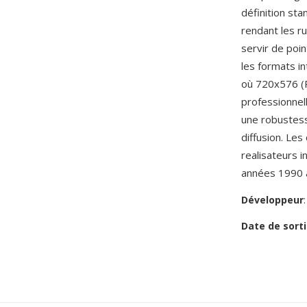
définition st
rendant les r
servir de po
les formats i
où 720x576 (P
professionne
une robustess
diffusion. Le
realisateurs 
années 1990 a
Développeur
Date de sorti