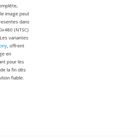
complète,
lle image peut
resentes dans
20x480 (NTSC)
 Les variantes
ony
, offrent
age en
nt pour les
de la fin dès
ion fiable.