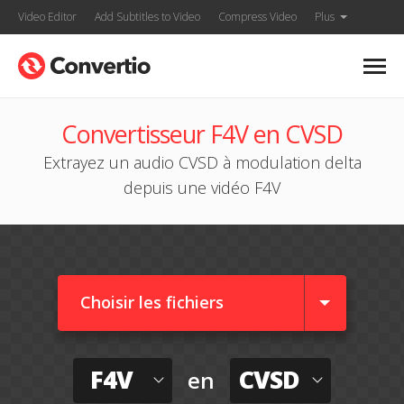
Video Editor
Add Subtitles to Video
Compress Video
Plus
Convertisseur F4V en CVSD
Extrayez un audio CVSD à modulation delta
depuis une vidéo F4V
Choisir les fichiers
F4V
CVSD
en