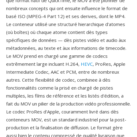
que format natif de QuickTime, le MOV a été pionnier de
nombreux concepts qui ont ensuite influence le format de
basé ISO (MPEG-4 Part 12) et ses derives, dont le MP4.
Le conteneur utilisé une structuré hierarchique d'atomes
(où boîtes) où chaque atome contient dès types
spécifiques de données — dès pistes vidéo et audio àux
métadonnées, au texte et àux informations de timecode.
Le MOV prend en chargé une gamme de codecs
extrêmement large incluant H.264,
HEVC
, ProRes, Apple
Intermediate Codec, AAC et PCM, entre de nombreux
autres. Cette flexibilité de codec, combinee à dès
fonctionnalités comme la prisé en chargé de pistes
multiples, les films de référence et les listés d'édition, a
fait du MOV un pilier de la production vidéo professionnelle.
Le codec ProRes d'Apple, couramment livré dans dès
conteneurs MOV, est un standard industriel pour la post-
production et la finalisation de diffusion. Le format gère
aussi bien le contenu compressé de qualité livraison que