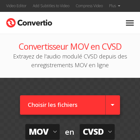
Video Editor
Add Subtitles to Video
Compress Video
Plus
Convertisseur MOV en CVSD
Extrayez de l'audio modulé CVSD depuis des
enregistrements MOV en ligne
Choisir les fichiers
MOV
CVSD
en