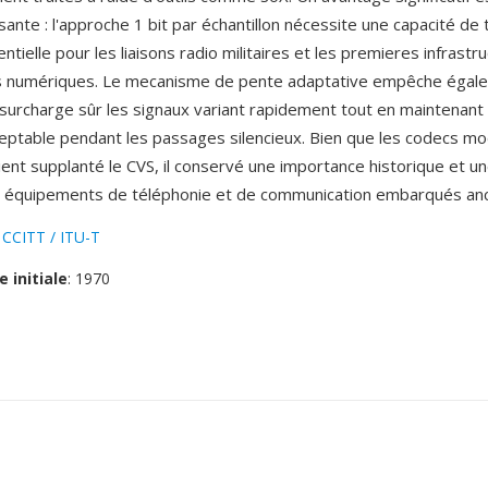
ante : l'approche 1 bit par échantillon nécessite une capacité de
ntielle pour les liaisons radio militaires et les premieres infrastr
s numériques. Le mecanisme de pente adaptative empêche égale
 surcharge sûr les signaux variant rapidement tout en maintenant 
ceptable pendant les passages silencieux. Bien que les codecs m
ent supplanté le CVS, il conservé une importance historique et une
s équipements de téléphonie et de communication embarqués anc
:
CCITT / ITU-T
e initiale
: 1970