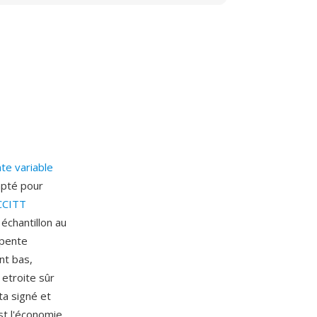
te variable
dapté pour
CCITT
échantillon au
 pente
nt bas,
 etroite sûr
ta signé et
st l'économie