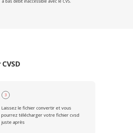
à bas débit inaccessible avec le CVS.
r CVSD
3
Laissez le fichier convertir et vous
pourrez télécharger votre fichier cvsd
juste après