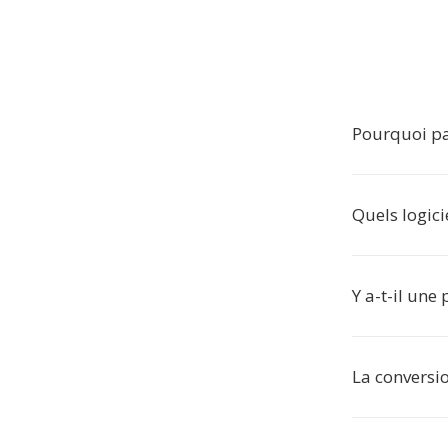
Pourquoi pa
Quels logici
Y a-t-il une
La conversio