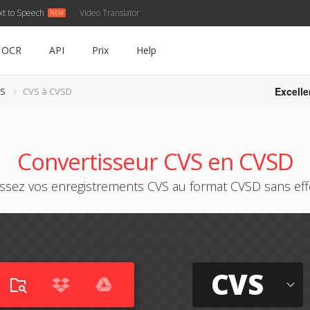
xt to Speech
Video Translator
OCR
API
Prix
Help
Excelle
VS
CVS à CVSD
Convertisseur CVS en CVSD
ssez vos enregistrements CVS au format CVSD sans eff
CVS