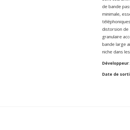
de bande pass
minimale, esse
téléphonique
distorsion de
granulaire ac
bande large ai
niche dans le
Développeur
Date de sorti