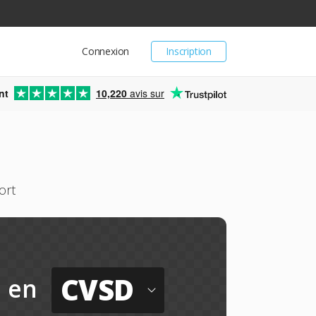
Connexion
Inscription
nt
10,220
avis sur
ort
CVSD
en