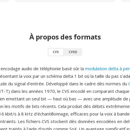
À propos des formats
CVS
CVSD
 encodage audio de téléphonie basé sûr la
modulation delta à pen
résentant la voix par un schéma delta 1 bit où la taille du pas s'a
itude du signal d'entrée. Développé dans le cadre dès normes du
UIT-T) dans les années 1970, le CVS encodé en comparant chaque 
en emettant un seul bit — haut où bas — avec une amplitude de
lon les motifs de bits récents. Cela produit dès débits extrêmeme
 kbit/s à 8 kHz d'échantillonnage, efficaces pour la voix à bande
ntraints. Les fichiers CVS stockent dès données encodées en del
nt traités à l'aide d'outils comme SoX. Un avantage significatif e