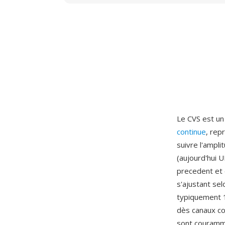
Le CVS est un
continue
, rep
suivre l'ampl
(aujourd'hui 
precedent et 
s'ajustant se
typiquement 16
dès canaux co
sont couramme