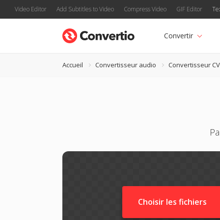
Video Editor
Add Subtitles to Video
Compress Video
GIF Editor
Te
Convertir
Accueil
Convertisseur audio
Convertisseur C
Pa
Choisir les fichiers