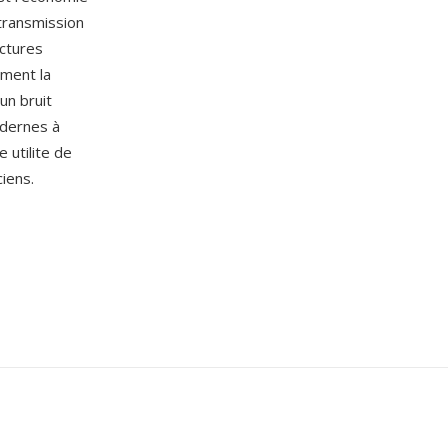
 transmission
uctures
ment la
un bruit
odernes à
 utilite de
iens.