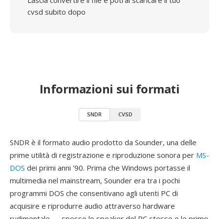
Lascia convertire il file e potrai scaricare il tuo
cvsd subito dopo
Informazioni sui formati
SNDR
CVSD
SNDR è il formato audio prodotto da Sounder, una delle
prime utilità di registrazione e riproduzione sonora per
MS-
DOS
dei primi anni '90. Prima che Windows portasse il
multimedia nel mainstream, Sounder era tra i pochi
programmi DOS che consentivano agli utenti PC di
acquisire e riprodurre audio attraverso hardware
rudimentale — spesso lo speaker del PC stesso o le prime