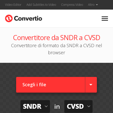
Video Editor
Add Subtitles to Video
Compress Video
Altro
Convertitore da SNDR a CVSD
Convertitore di formato da SNDR a CVSD nel
browser
Scegli i file
SNDR
CVSD
in