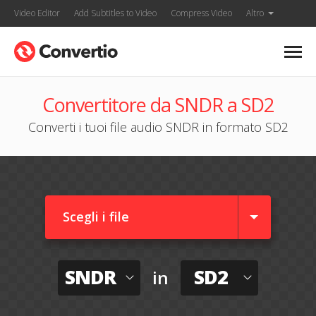
Video Editor
Add Subtitles to Video
Compress Video
Altro
Convertitore da SNDR a SD2
Converti i tuoi file audio SNDR in formato SD2
Scegli i file
SNDR
SD2
in