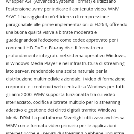
wrapper ASF (Advanced Systems Format) e utilizzano
l'estensione .wmv per indicare il contenuto video. WMV
9/VC-1 ha raggiunto un'efficienza di compressione
paragonabile alle prime implementazioni di H.264, offrendo
una buona qualità visiva a bitrate moderati e
guadagnandosi l'adozione come codec approvato per i
contenuti HD DVD e Blu-ray disc. Il formato era
profondamente integrato nel sistema operativo Windows,
in Windows Media Player e nell'infrastruttura di streaming
lato server, rendendolo una scelta naturale per la
distribuzione multimediale aziendale, i video di formazione
corporate e i contenuti web centrati su Windows per tutti
gli anni 2000. WMV supporta funzionalità tra cui video
interlacciato, codifica a bitrate multiplo per lo streaming
adattivo e gestione dei diritti digitali tramite Windows
Media DRM. La piattaforma Silverlight utilizzava anch'essa
WMV come formato video primario per le applicazioni
internet ricche e i servizi di streaming. Sebbene l'industria