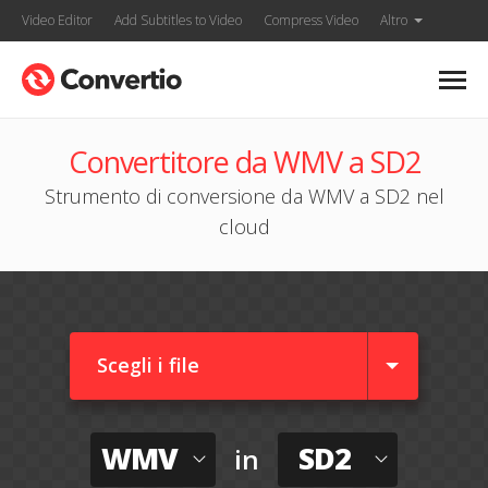
Video Editor
Add Subtitles to Video
Compress Video
Altro
Convertitore da WMV a SD2
Strumento di conversione da WMV a SD2 nel
cloud
Scegli i file
WMV
SD2
in