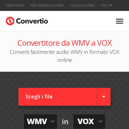
Video Editor
Add Subtitles to Video
Compress Video
Altro
Convertitore da WMV a VOX
Converti facilmente audio WMV in formato VOX
online
Scegli i file
WMV
VOX
in