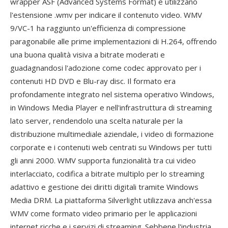
wrapper ASF (Advanced Systems Format) e utilizzano
l'estensione .wmv per indicare il contenuto video. WMV
9/VC-1 ha raggiunto un'efficienza di compressione
paragonabile alle prime implementazioni di H.264, offrendo
una buona qualità visiva a bitrate moderati e
guadagnandosi l'adozione come codec approvato per i
contenuti HD DVD e Blu-ray disc. Il formato era
profondamente integrato nel sistema operativo Windows,
in Windows Media Player e nell'infrastruttura di streaming
lato server, rendendolo una scelta naturale per la
distribuzione multimediale aziendale, i video di formazione
corporate e i contenuti web centrati su Windows per tutti
gli anni 2000. WMV supporta funzionalità tra cui video
interlacciato, codifica a bitrate multiplo per lo streaming
adattivo e gestione dei diritti digitali tramite Windows
Media DRM. La piattaforma Silverlight utilizzava anch'essa
WMV come formato video primario per le applicazioni
internet ricche e i servizi di streaming. Sebbene l'industria