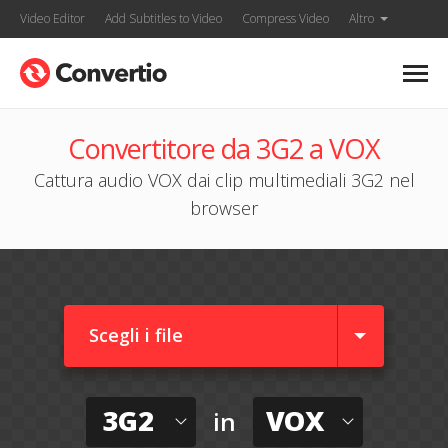
Video Editor
Add Subtitles to Video
Compress Video
Altro
Convertitore da 3G2 a VOX
Cattura audio VOX dai clip multimediali 3G2 nel
browser
Scegli i file
3G2
VOX
in