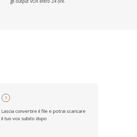
gli output VOX entro 24 ore.
3
Lascia convertire il file e potrai scaricare
il tuo vox subito dopo