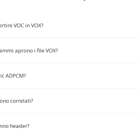
ertire VOC in VOX?
ammi aprono i file VOX?
gic ADPCM?
ono correlati?
anno header?