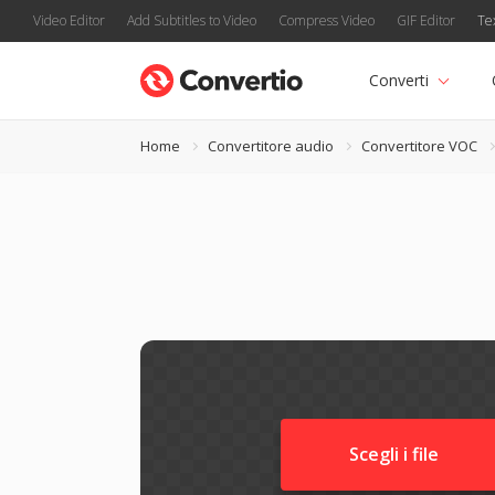
Video Editor
Add Subtitles to Video
Compress Video
GIF Editor
Te
Converti
Home
Convertitore audio
Convertitore VOC
Scegli i file