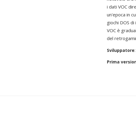
i dati VOC dir
un'epoca in cu
giochi DOS di 
VOC è gradual
del retrogamin
Sviluppatore
Prima versio