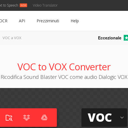
xt to Speech
Video Translator
OCR
API
Prezziminuti
Help
Eccezionale
VOC a VOX
VOC to VOX Converter
Ricodifica Sound Blaster VOC come audio Dialogic VOX
VOC