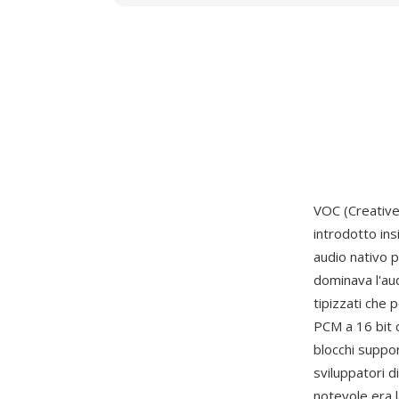
VOC (Creative
introdotto in
audio nativo 
dominava l'audi
tipizzati che
PCM a 16 bit 
blocchi suppor
sviluppatori d
notevole era 