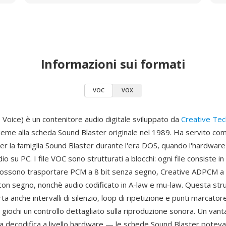
Informazioni sui formati
VOC
VOX
 Voice) è un contenitore audio digitale sviluppato da
Creative Te
sieme alla scheda Sound Blaster originale nel 1989. Ha servito c
per la famiglia Sound Blaster durante l'era DOS, quando l'hardware
o su PC. I file VOC sono strutturati a blocchi: ogni file consiste in 
 possono trasportare PCM a 8 bit senza segno, Creative ADPCM a 4 
con segno, nonchè audio codificato in A-law e mu-law. Questa stru
ta anche intervalli di silenzio, loop di ripetizione e punti marcator
i giochi un controllo dettagliato sulla riproduzione sonora. Un van
la decodifica a livello hardware — le schede Sound Blaster potev