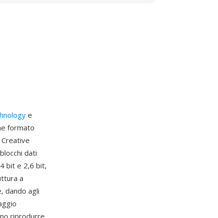
chnology
e
ome formato
 Creative
blocchi dati
bit e 2,6 bit,
ttura a
e, dando agli
taggio
ano riprodurre