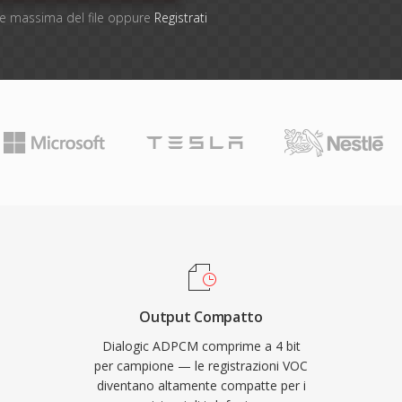
one massima del file oppure
Registrati
Output Compatto
Dialogic ADPCM comprime a 4 bit
per campione — le registrazioni VOC
diventano altamente compatte per i