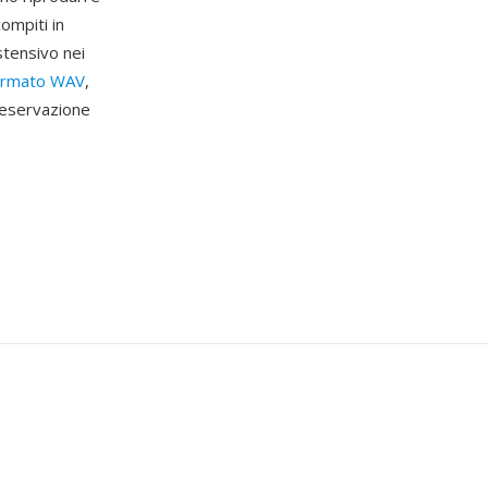
ompiti in
stensivo nei
ormato WAV
,
reservazione