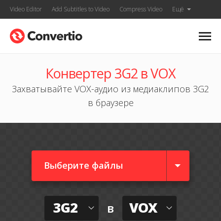
Video Editor
Add Subtitles to Video
Compress Video
Ещё
Конвертер 3G2 в VOX
Захватывайте VOX-аудио из медиаклипов 3G2
в браузере
Выберите файлы
3G2
VOX
в