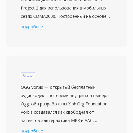
Project 2 для использования в мобильных
сетях CDMA2000. Построенный на основе
ISO base media file format (MPEG-4 Part 12),
подробнее
он хранит видео, закодированное H.263 или
MPEG-4 Visual, вместе со звуком в кодеках
AMR, EVRC или AAC. Спецификация была
впервые опубликована в декабре 2003 года
для стандартизации работы с
мультимедийными сообщениями и
OGG
воспроизведением видео на CDMA-
OGG Vorbis — открытый бесплатный
телефонах и в сетях. Файлы 3G2
аудиокодек с потерями внутри контейнера
оптимизированы для условий крайне низкой
Ogg, оба разработаны Xiph.Org Foundation.
пропускной способности, обеспечивая
Vorbis создавался как свободная от
воспроизводимое видео при битрейтах
патентов альтернатива MP3 и AAC,
всего 30-60 кбит/с. Это делает формат
используя модифицированное дискретное
подробнее
особенно эффективным для мобильной