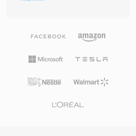
косинусное преобразование (MDCT) с
видеосъёмки на устройствах с
кодированием переменного битрейта,
ограниченной вычислительной мощностью
адаптирующимся к сложности сигнала в
и объёмом памяти. Контейнер
каждом кадре. Слепые прослушивания
поддерживает несколько дорожек, текст с
неизменно показывают, что Vorbis
привязкой ко времени для субтитров и
обеспечивает перцептивное качество,
встроенные метаданные. Существенное
сопоставимое с MP3 или превосходящее
преимущество — практически
его, особенно в диапазоне 96-192 кбит/с.
универсальная совместимость с CDMA-
Формат поддерживает частоты
телефонами середины 2000-х,
дискретизации от 8 кГц до 192 кГц и от 1 до
гарантирующая надёжное воспроизведение
255 каналов, охватывая всё — от моно-
на широком спектре мобильных устройств.
голоса до многоканальных миксов.
Хотя более новые форматы, такие как MP4,
Выдающееся преимущество — полное
вытеснили 3G2 для большинства задач, он
отсутствие лицензионных отчислений:
остаётся полезным при работе со старым
разработчики игр, стриминговые
мобильным контентом и в ситуациях, где
платформы и производители оборудования
минимальный размер файла — главный