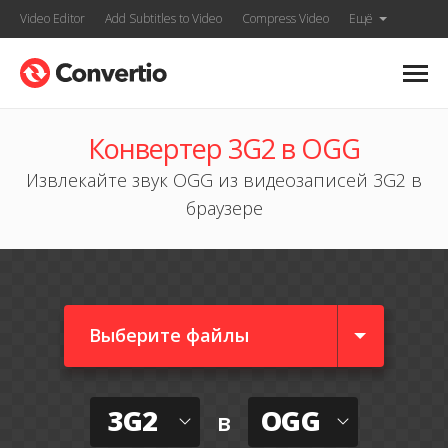
Video Editor
Add Subtitles to Video
Compress Video
Ещё
Конвертер 3G2 в OGG
Извлекайте звук OGG из видеозаписей 3G2 в
браузере
Выберите файлы
3G2
OGG
в