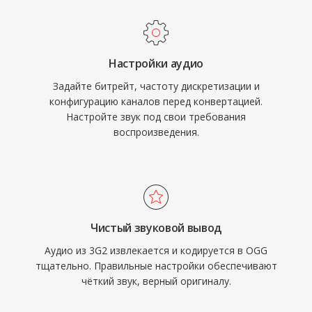
могут внедрять Vorbis без забот о роялти.
приоритет.
Spotify годами использовал Vorbis как
основной стриминговый кодек именно по
Настройки аудио
этой причине. Формат также более изящно
Задайте битрейт, частоту дискретизации и
справляется с деградацией качества на
конфигурацию каналов перед конвертацией.
низких битрейтах, чем многие конкуренты,
Настройте звук под свои требования
поэтому он остаётся популярным в
воспроизведения.
видеоиграх, где хранилище ограничено, а
тысячи звуковых эффектов соперничают за
место. VLC, Firefox, Chrome и Android
обеспечивают нативное декодирование
Vorbis.
Чистый звуковой вывод
Аудио из 3G2 извлекается и кодируется в OGG
тщательно. Правильные настройки обеспечивают
чёткий звук, верный оригиналу.