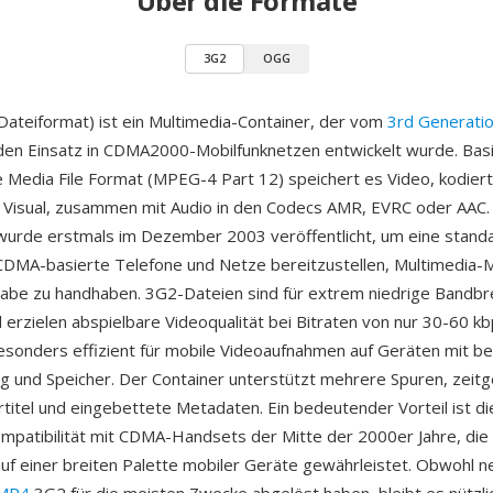
Über die Formate
3G2
OGG
teiformat) ist ein Multimedia-Container, der vom
3rd Generatio
den Einsatz in CDMA2000-Mobilfunknetzen entwickelt wurde. Bas
Media File Format (MPEG-4 Part 12) speichert es Video, kodiert
Visual, zusammen mit Audio in den Codecs AMR, EVRC oder AAC.
 wurde erstmals im Dezember 2003 veröffentlicht, um eine standa
CDMA-basierte Telefone und Netze bereitzustellen, Multimedia-
be zu handhaben. 3G2-Dateien sind für extrem niedrige Bandbr
 erzielen abspielbare Videoqualität bei Bitraten von nur 30-60 k
sonders effizient für mobile Videoaufnahmen auf Geräten mit b
g und Speicher. Der Container unterstützt mehrere Spuren, zeit
rtitel und eingebettete Metadaten. Ein bedeutender Vorteil ist d
ompatibilität mit CDMA-Handsets der Mitte der 2000er Jahre, die
f einer breiten Palette mobiler Geräte gewährleistet. Obwohl n