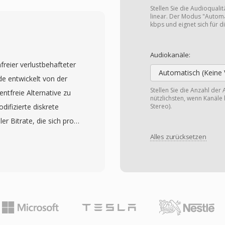
nd Videowiedergabe zu
Stellen Sie die Audioqualit
niedrige Bandbreiten
linear. Der Modus "Automa
kbps und eignet sich für di
alität bei Bitraten von
onders effizient für
Audiokanäle:
begrenzter
freier verlustbehafteter
er unterstützt mehrere
Automatisch (Keine 
e entwickelt von der
 und eingebettete
Stellen Sie die Anzahl der 
ntfreie Alternative zu
nützlichsten, wenn Kanäle 
 nahezu universelle
ifizierte diskrete
Stereo).
te der 2000er Jahre, die
r Bitrate, die sich pro
 Palette mobiler Geräte
Blindhörtests haben
Alles zurücksetzen
e MP4 3G2 für die
ahrnehmungsqualität
ützlich für die Arbeit
fft, besonders im Bereich
n, in denen minimale
 Abtastraten von 8 kHz
kt damit alles von
n ab. Ein
ge Fehlen von