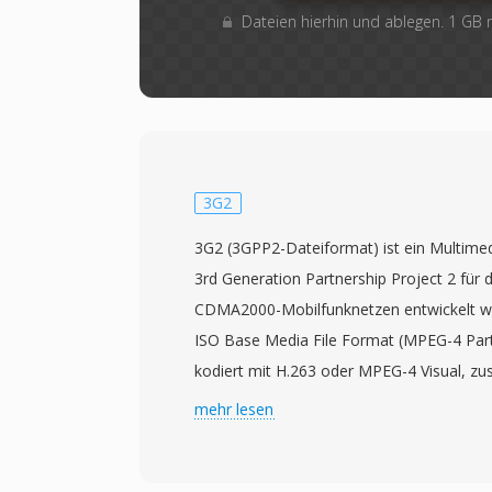
Dateien hierhin und ablegen. 1 GB
3G2
3G2 (3GPP2-Dateiformat) ist ein Multime
3rd Generation Partnership Project 2 für d
CDMA2000-Mobilfunknetzen entwickelt w
ISO Base Media File Format (MPEG-4 Part 
kodiert mit H.263 oder MPEG-4 Visual, z
den Codecs AMR, EVRC oder AAC. Die Spe
mehr lesen
erstmals im Dezember 2003 veröffentlich
standardisierte Methode für CDMA-basie