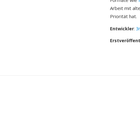
Formate wie
Arbeit mit al
Priorität hat.
Entwickler
:
3
Erstveröffen