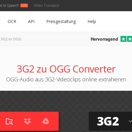
xt to Speech
Video Translator
OCR
API
Preisgestaltung
Help
Hervorragend
3G2 in OGG
3G2 zu OGG Converter
OGG-Audio aus 3G2-Videoclips online extrahieren
3G2