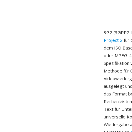
3G2 (3GPP2-Da
Project 2
für 
dem ISO Base 
oder MPEG-4 
Spezifikation
Methode für 
Videowiederga
ausgelegt und
das Format be
Rechenleistun
Text für Unte
universelle K
Wiedergabe au