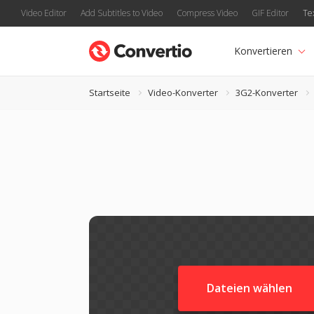
Video Editor
Add Subtitles to Video
Compress Video
GIF Editor
Te
Konvertieren
Startseite
Video-Konverter
3G2-Konverter
Dateien wählen