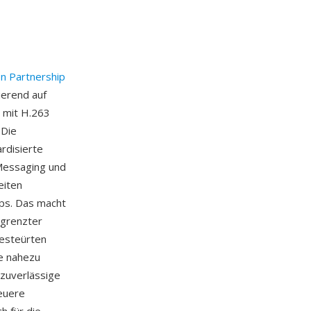
n Partnership
ierend auf
 mit H.263
 Die
rdisierte
Messaging und
eiten
bps. Das macht
egrenzter
gesteürten
ie nahezu
 zuverlässige
euere