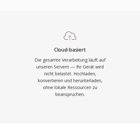
aming-Plattformen und
Abgaben implementieren.
 primären Streaming-
mat bewältigt zudem
eganter als viele
beliebt bleibt, wo
Cloud-basiert
fekte um Platz
Die gesamte Verarbeitung läuft auf
droid bieten native
unseren Servern — Ihr Gerät wird
nicht belastet. Hochladen,
konvertieren und herunterladen,
ohne lokale Ressourcen zu
beanspruchen.