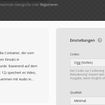
 maximale dateigröße oder
Registrieren
Einstellungen
dia-Container, der vom
Codec:
en Einsatz in
Ogg (Vorbis)
urde. Basierend auf dem
Der Codec zur Codierung
12) speichert es Video,
Rekodierung" kopiert den 
Ausgabe, wenn möglich o
usammen mit Audio in
zifikation wurde
t, um eine
Qualität:
rte Telefone und Netze
Minimal