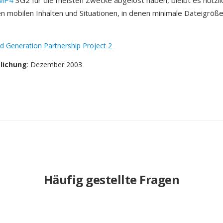
MP4
3G2 für die meisten Zwecke abgelöst haben, bleibt es nützlic
ten mobilen Inhalten und Situationen, in denen minimale Dateigröß
rd Generation Partnership Project 2
tlichung
: Dezember 2003
Häufig gestellte Fragen