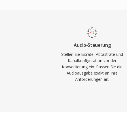
Lizenzgebühren — Spieleentwickler, Stre
Hardwarehersteller können Vorbis ohne 
Spotify verwendete Vorbis über Jahre als
Codec aus genau diesem Grund. Das For
Qualitätsverluste bei niedrigen Bitraten el
Konkurrenten, weshalb es in Videospielen 
Audio-Steuerung
Speicher knapp ist und Tausende Soundef
Stellen Sie Bitrate, Abtastrate und
konkurrieren. VLC, Firefox, Chrome und An
Kanalkonfiguration vor der
Konvertierung ein. Passen Sie die
Vorbis-Dekodierung.
Audioausgabe exakt an Ihre
Anforderungen an.