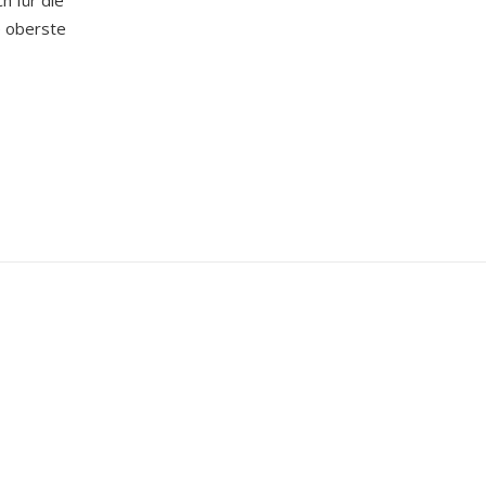
h für die
e oberste