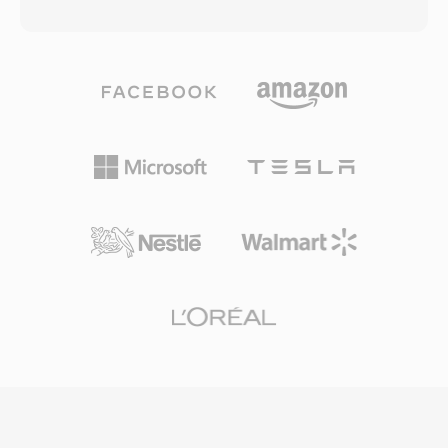
ラインドリスニングテストでは、特に96-192
で確実に再生できます。MP4などの新しいフォ
kbpsの範囲でVorbisがMP3に匹敵またはそれを
ーマットがほとんどの用途で3G2に取って代わり
超える知覚品質を提供することが一貫して示され
ましたが、レガシーのモバイルコンテンツを扱う
ています。形式は8 kHzから192 kHzのサンプル
場合やファイルサイズの最小化が最優先される状
レートと1から255チャンネルをサポートし、モ
況では、依然として有用です。
ノ音声からサラウンドミックスまで網羅します。
際立った利点はライセンス料の完全な不在です
— ゲーム開発者、ストリーミングプラットフォ
ーム、ハードウェアメーカーはロイヤリティの懸
念なくVorbisを実装できます。Spotifyはまさに
この理由で長年Vorbisをプライマリストリーミン
グコーデックとして使用していました。この形式
はまた低ビットレートでの品質劣化を多くの競合
よりも優雅に処理するため、ストレージが限られ
数千のサウンドエフェクトがスペースを競うビデ
オゲームで依然として人気があります。VLC、