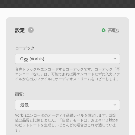
設定
高度な
コーデック:
Ogg (Vorbis)
音声トラックをエンコードするコーデックです。コーデック「再
エンコードなし」は、可能であれば再エンコードせずに入力ファ
イルから出力ファイルにオーディオストリームをコピーします。
画質:
最低
Vorbisエンコーダのオーディオ品質レベルを設定します。設定
値は品質と比例しません。「自動」モードは、およそ112 kbps
のビットレートを生成し、ほとんどの場合はこれが適していま
す。