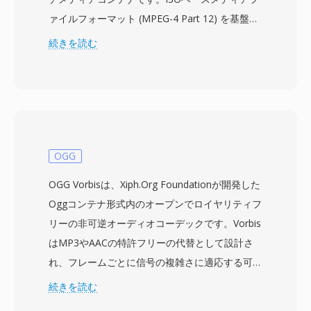
ァイルフォーマット (MPEG-4 Part 12) を基盤と
し、H.263またはMPEG-4 Visualでエンコードさ
続きを読む
れた映像と、AMR、EVRC、AACコーデックによ
る音声を格納します。仕様は2003年12月に初め
て公開され、CDMAベースの携帯電話とネットワ
ークがマルチメディアメッセージングや動画再生
を処理するための標準化された方法を提供しまし
た。3G2ファイルは極めて低帯域幅の環境向けに
OGG
設計されており、30-60 kbpsという低ビットレ
OGG Vorbisは、Xiph.Org Foundationが開発した
ートでも再生可能な画質を実現します。これによ
Oggコンテナ形式内のオープンでロイヤリティフ
り、処理能力やストレージが限られたモバイル端
リーの非可逆オーディオコーデックです。Vorbis
末での動画撮影に特に効率的です。コンテナは複
はMP3やAACの特許フリーの代替として設計さ
数のトラック、字幕用のタイムドテキスト、埋め
れ、フレームごとに信号の複雑さに適応する可変
込みメタデータをサポートしています。大きな利
ビットレートエンコーディングと改良型離散コサ
続きを読む
点の一つは、2000年代半ばのCDMA端末とのほ
イン変換(MDCT)コーディングを使用します。ブ
ぼ完全な互換性であり、幅広いモバイルデバイス