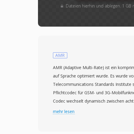
Dateien hierhin und ablegen. 1 GB
AMR
AMR (Adaptive Multi-Rate) ist ein kompri
auf Sprache optimiert wurde. Es wurde 
Telecommunications Standards Institute s
Pflichtcodec für GSM- und 3G-Mobilfunk
Codec wechselt dynamisch zwischen acht 
12,2 kbps — abhängig von Netzwerkbedi
mehr lesen
Hintergrundgeräuschen. Bei sinkender Ver
schaltet der Encoder auf eine niedrigere 