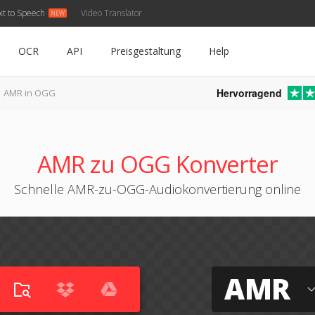
xt to Speech
Video Translator
OCR
API
Preisgestaltung
Help
Hervorragend
AMR in OGG
AMR zu OGG Konverter
Schnelle AMR-zu-OGG-Audiokonvertierung online
AMR