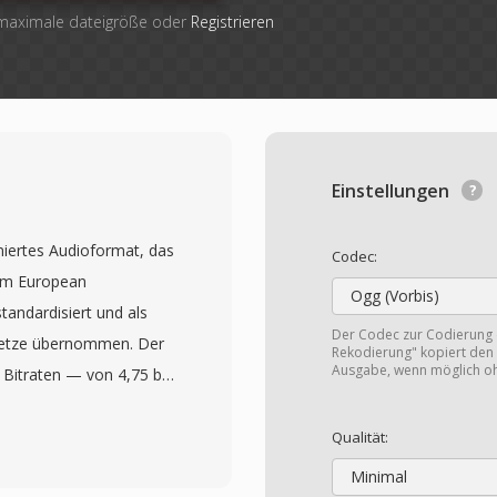
 maximale dateigröße oder
Registrieren
Einstellungen
miertes Audioformat, das
Codec:
vom European
Ogg (Vorbis)
tandardisiert und als
Der Codec zur Codierung
netze übernommen. Der
Rekodierung" kopiert den 
Ausgabe, wenn möglich o
Bitraten — von 4,75 bis
ngungen und
bindungsqualität
Qualität:
Rate um und tauscht
Minimal