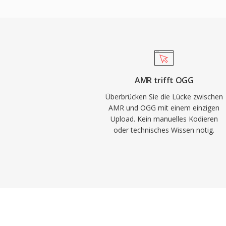
Lizenzgebühren — Spieleentwickler, Stre
Hardwarehersteller können Vorbis ohne 
Spotify verwendete Vorbis über Jahre als
Codec aus genau diesem Grund. Das For
Qualitätsverluste bei niedrigen Bitraten el
Konkurrenten, weshalb es in Videospielen 
AMR trifft OGG
Speicher knapp ist und Tausende Soundef
Überbrücken Sie die Lücke zwischen
konkurrieren. VLC, Firefox, Chrome und An
AMR und OGG mit einem einzigen
Upload. Kein manuelles Kodieren
Vorbis-Dekodierung.
oder technisches Wissen nötig.