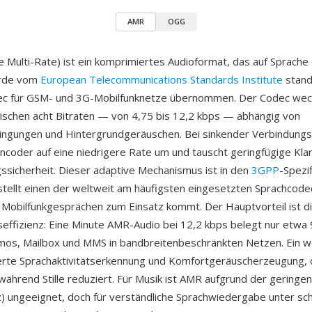
AMR
OGG
 Multi-Rate) ist ein komprimiertes Audioformat, das auf Sprache 
urde vom
European Telecommunications Standards Institute
stand
odec für GSM- und 3G-Mobilfunknetze übernommen. Der Codec wec
schen acht Bitraten — von 4,75 bis 12,2 kbps — abhängig von
ngungen und Hintergrundgeräuschen. Bei sinkender Verbindungsq
Encoder auf eine niedrigere Rate um und tauscht geringfügige Kla
sicherheit. Dieser adaptive Mechanismus ist in den
3GPP
-Spezi
 stellt einen der weltweit am häufigsten eingesetzten Sprachcodec
n Mobilfunkgesprächen zum Einsatz kommt. Der Hauptvorteil ist d
ffizienz: Eine Minute AMR-Audio bei 12,2 kbps belegt nur etwa
os, Mailbox und MMS in bandbreitenbeschränkten Netzen. Ein we
rierte Sprachaktivitätserkennung und Komfortgeräuscherzeugung, 
ährend Stille reduziert. Für Musik ist AMR aufgrund der geringe
 ungeeignet, doch für verständliche Sprachwiedergabe unter sc