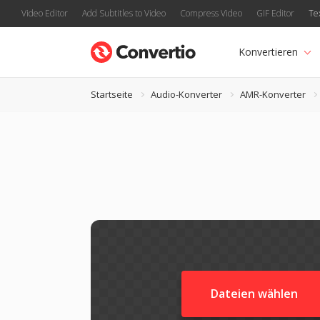
Video Editor
Add Subtitles to Video
Compress Video
GIF Editor
Te
Konvertieren
Startseite
Audio-Konverter
AMR-Konverter
Dateien wählen