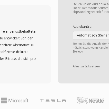
sicherheit. Dieser
Stellen Sie die Audioqualit
zifikationen definiert
linear. Der Modus "Automa
kbps und eignet sich für di
en eingesetzten
 Mobilfunkgesprächen zum
Audiokanäle:
ompressionseffizienz:
freier verlustbehafteter
egt nur etwa 90 KB —
Automatisch (Keine 
e entwickelt von der
 in
Stellen Sie die Anzahl der 
ntfreie Alternative zu
nützlichsten, wenn Kanäle 
er Vorteil ist die
ifizierte diskrete
Stereo).
r Bitrate, die sich pro
ragung während Stille
Blindhörtests haben
Alles zurücksetzen
 geringen Bandbreite
ahrnehmungsqualität
ändliche
fft, besonders im Bereich
werkbedingungen ist der
 Abtastraten von 8 kHz
kt damit alles von
n ab. Ein
ge Fehlen von