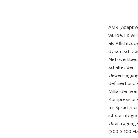
AMR (Adaptive
wurde. Es w
als Pflichtc
dynamisch zwi
Netzwerkbedi
schaltet der 
Uebertragungs
definiert und
Milliarden vo
Kompressionse
für Sprachmem
ist die integ
Übertragung w
(300-3400 Hz)