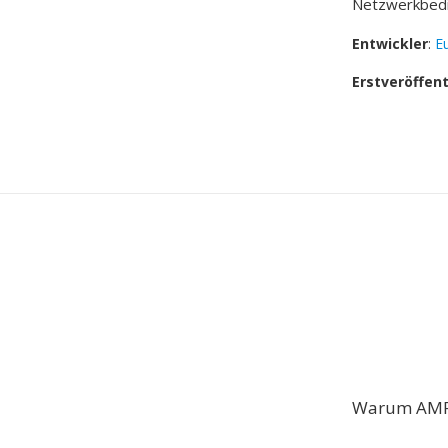
Netzwerkbedin
Entwickler
:
E
Erstveröffen
Warum AMR