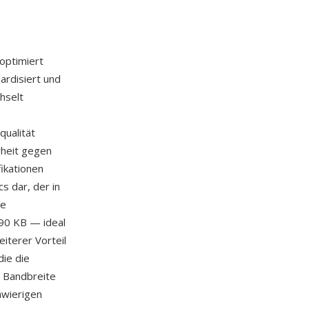
optimiert
ardisiert und
hselt
ualität
rheit gegen
fikationen
s dar, der in
ie
 90 KB — ideal
iterer Vorteil
die die
n Bandbreite
hwierigen