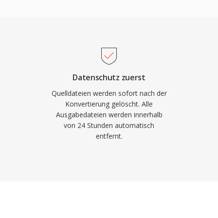
aming-Plattformen und
Abgaben implementieren.
 primären Streaming-
mat bewältigt zudem
eganter als viele
beliebt bleibt, wo
Datenschutz zuerst
fekte um Platz
Quelldateien werden sofort nach der
droid bieten native
Konvertierung gelöscht. Alle
Ausgabedateien werden innerhalb
von 24 Stunden automatisch
entfernt.