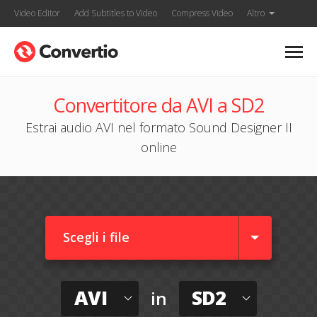
Video Editor
Add Subtitles to Video
Compress Video
Altro
Convertitore da AVI a SD2
Estrai audio AVI nel formato Sound Designer II
online
Scegli i file
AVI
SD2
in