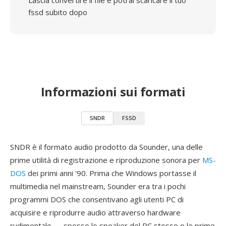
Lascia convertire il file e potrai scaricare il tuo
fssd subito dopo
Informazioni sui formati
SNDR
FSSD
SNDR è il formato audio prodotto da Sounder, una delle
prime utilità di registrazione e riproduzione sonora per
MS-
DOS
dei primi anni '90. Prima che Windows portasse il
multimedia nel mainstream, Sounder era tra i pochi
programmi DOS che consentivano agli utenti PC di
acquisire e riprodurre audio attraverso hardware
rudimentale — spesso lo speaker del PC stesso o le prime