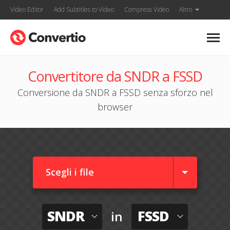
Video Editor
Add Subtitles to Video
Compress Video
Altro
Convertitore da SNDR a FSSD
Conversione da SNDR a FSSD senza sforzo nel
browser
Scegli i file
SNDR
FSSD
in