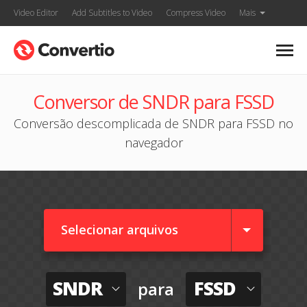
Video Editor
Add Subtitles to Video
Compress Video
Mais
Conversor de SNDR para FSSD
Conversão descomplicada de SNDR para FSSD no
navegador
Selecionar arquivos
SNDR
FSSD
para