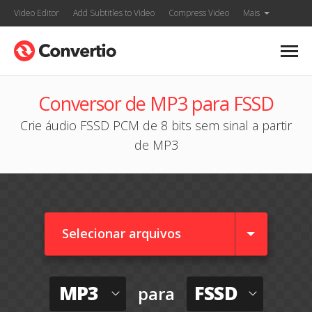
Video Editor
Add Subtitles to Video
Compress Video
Mais
Conversor de MP3 para FSSD
Crie áudio FSSD PCM de 8 bits sem sinal a partir
de MP3
Selecionar arquivos
MP3
FSSD
para