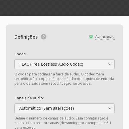
Definições
Avançadas
Codec:
FLAC (Free Lossless Audio Codec)
O codec para codificar a faixa de áudio. O codec "Sem
recodificação" copia o fluxo de áudio do arquivo de entrada
para o de saída sem recodificação, se possível.
Canais de Áudio:
Automático (Sem alterações)
Define o número de canais de áudio. Essa configuração é
muito útil ao reduzir canais (downmix), por exemplo, de 5.1
para estéreo.