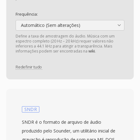
Frequência:
Automático (Sem alterações)
Define a taxa de amostragem do áudio. Música com um
espectro completo (20 Hz – 20 kHz) requer valores não
inferiores a 44.1 kHz para atingir a transparência. Mais
informações podem ser encontradas na
wiki
.
Redefinir tudo
SNDR
SNDR é o formato de arquivo de áudio
produzido pelo Sounder, um utilitário inicial de
gravação é reprodução de som para MS-DOS