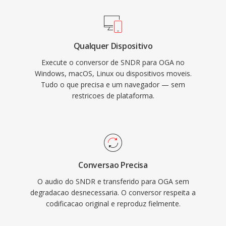
royalties, o OGA evita às complexidades de
antigas.
licenciamento de patentes que afetam
formatos proprietários. O formato suporta
Qualquer Dispositivo
metadados de comentarios Vorbis para
Execute o conversor de SNDR para OGA no
etiquetar artista, álbum é informações de faixa
Windows, macOS, Linux ou dispositivos moveis.
de forma padronizada. O OGA é reproduzido
Tudo o que precisa e um navegador — sem
nativamente no Firefox, navegadores
restricoes de plataforma.
baseados em Chromium, VLC é na maioria dos
ambientes desktop Linux, tornando-o uma
escolha prática para distribuição de áudio na
web é fluxos de trabalho de arquivamento.
Conversao Precisa
O audio do SNDR e transferido para OGA sem
degradacao desnecessaria. O conversor respeita a
codificacao original e reproduz fielmente.