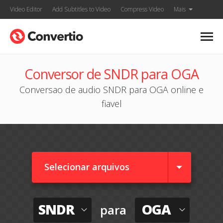
Video Editor
Add Subtitles to Video
Compress Video
Mais
Conversor de SNDR para OGA
Conversao de audio SNDR para OGA online e
fiavel
Selecionar arquivos
SNDR
OGA
para