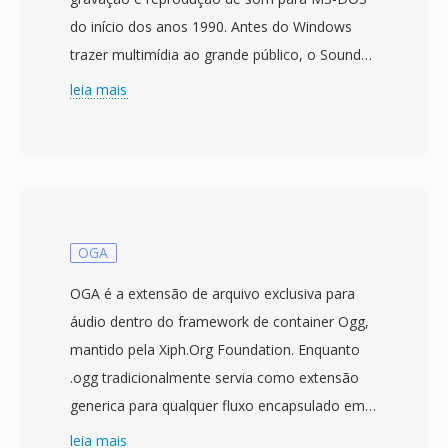
do início dos anos 1990. Antes do Windows
trazer multimídia ao grande público, o Sounder
era um dos poucos programas DOS que
leia mais
permitiam aos usuários de PC capturar é
reproduzir áudio por meio de hardware
rudimentar — geralmente o alto-falante
interno do PC ou placas de som iniciais de 8
bits. O formato armazena amostras PCM de 8
bits não assinado sem qualquer cabecalho de
OGA
arquivo, dependendo de padrões do aplicativo
OGA é a extensão de arquivo exclusiva para
para determinar os parâmetros de reprodução.
áudio dentro do framework de container Ogg,
Às taxas de amostragem eram tipicamente
mantido pela Xiph.Org Foundation. Enquanto
baixas (4000 a 11025 Hz), refletindo limitações
.ogg tradicionalmente servia como extensão
de hardware é custos de armazenamento
generica para qualquer fluxo encapsulado em
quando um disco rígido de 20 MB era
Ogg, a introducao do .oga em 2007 trouxe
leia mais
considerado generoso. Uma vantagem prática