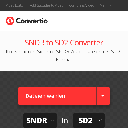
Video Editor
Add Subtitles to Video
Compress Video
Mehr
SNDR to SD2 Converter
Konvertieren Sie Ihre SNDR-Audiodateien ins SD2-
Format
Dateien wählen
SNDR
SD2
in