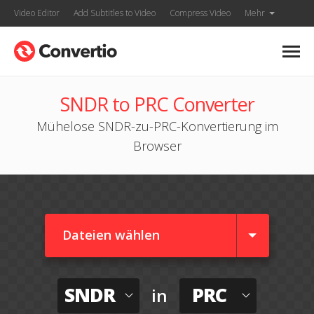
Video Editor
Add Subtitles to Video
Compress Video
Mehr
SNDR to PRC Converter
Mühelose SNDR-zu-PRC-Konvertierung im
Browser
Dateien wählen
SNDR
PRC
in