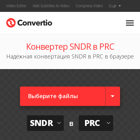
Video Editor
Add Subtitles to Video
Compress Video
Ещё
Конвертер SNDR в PRC
Надёжная конвертация SNDR в PRC в браузере
Выберите файлы
SNDR
PRC
в