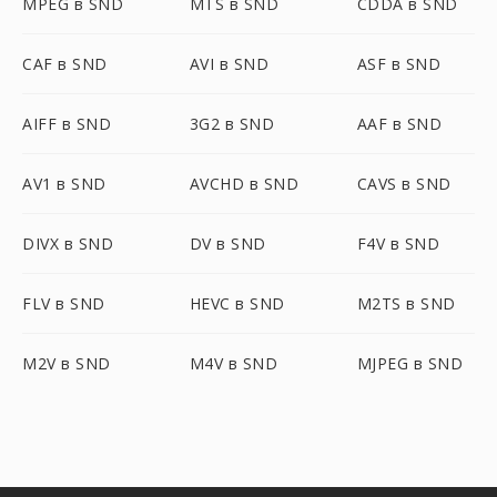
MPEG в SND
MTS в SND
CDDA в SND
CAF в SND
AVI в SND
ASF в SND
AIFF в SND
3G2 в SND
AAF в SND
AV1 в SND
AVCHD в SND
CAVS в SND
DIVX в SND
DV в SND
F4V в SND
FLV в SND
HEVC в SND
M2TS в SND
M2V в SND
M4V в SND
MJPEG в SND