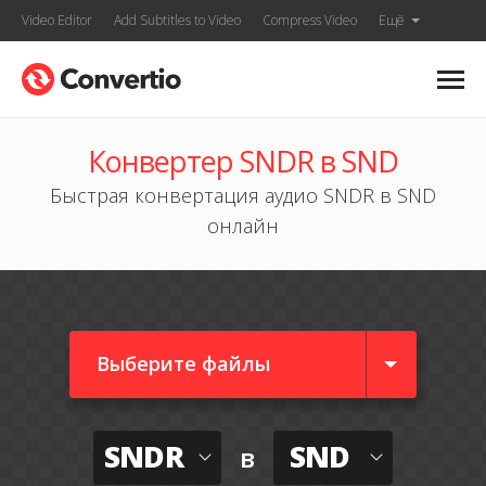
Video Editor
Add Subtitles to Video
Compress Video
Ещё
Конвертер SNDR в SND
Быстрая конвертация аудио SNDR в SND
онлайн
Выберите файлы
SNDR
SND
в