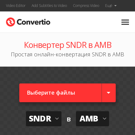
Video Editor
Add Subtitles to Video
Compress Video
Ещё
Конвертер SNDR в AMB
Простая онлайн-конвертация SNDR в AMB
Выберите файлы
SNDR
AMB
в