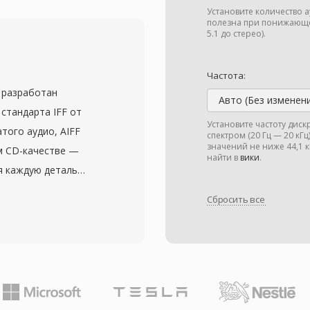
иложения по
Установите количество 
ов воспроизведения.
полезна при понижающе
5.1 до стерео).
изкими (от 4000 до
ичения и стоимость
Частота:
Б считался щедрым.
л разработан
тный минимализм: без
Авто (Без изменен
 стандарта IFF от
ь файл состоит из
Установите частоту дис
атого аудио, AIFF
спектром (20 Гц — 20 кГ
 измерении хранилища
значений не ниже 44,1
м CD-качестве —
едавать напрямую на
найти в
вики
.
я каждую деталь
обеспечивая
терями. Формат
 на медленных
Сбросить все
акже могут нести
SNDR занимает место в
струментов и
атов, принёсших
коинженеры на macOS
 этой эпохи иногда
н гарантирует
. SoX и ffmpeg могут
едактирования и
азании корректных
нулевые потери при