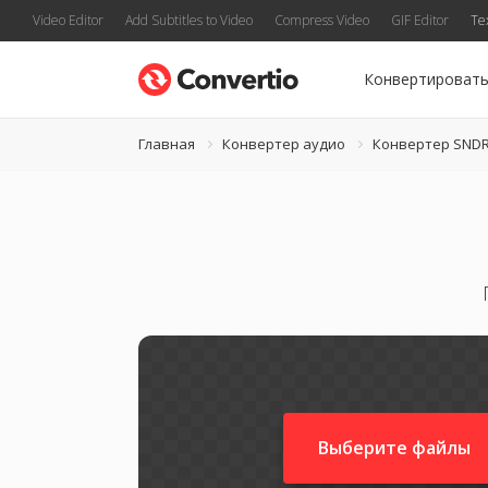
Video Editor
Add Subtitles to Video
Compress Video
GIF Editor
Te
Конвертироват
Главная
Конвертер аудио
Конвертер SND
Выберите файлы