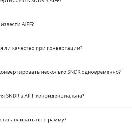
ертировать SNDR в AIFF?
извести AIFF?
я ли качество при конвертации?
конвертировать несколько SNDR одновременно?
я SNDR в AIFF конфиденциальна?
устанавливать программу?