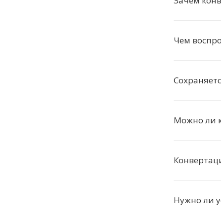
Зачем конв
Чем воспро
Сохраняетс
Можно ли 
Конвертаци
Нужно ли 