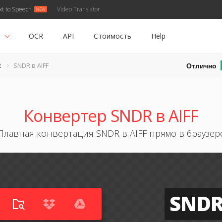
xt to Speech
Video Translator
ь
OCR
API
Стоимость
Help
Отлично
R
SNDR в AIFF
Конвертер SNDR в AIFF
Плавная конвертация SNDR в AIFF прямо в браузер
SND