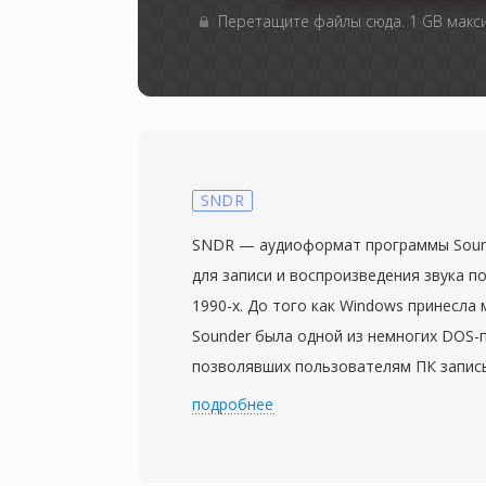
Перетащите файлы сюда. 1 GB мак
SNDR
SNDR — аудиоформат программы Sound
для записи и воспроизведения звука 
1990-х. До того как Windows принесла
Sounder была одной из немногих DOS-
позволявших пользователям ПК запис
воспроизводить аудио через примити
подробнее
зачастую сам PC-спикер или ранние 8-
Формат хранит 8-битные беззнаковые