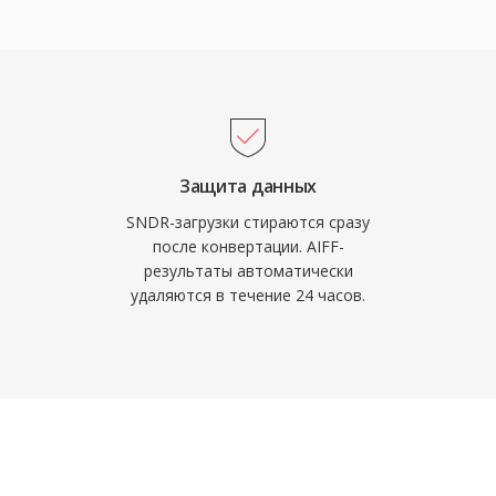
ранних цифровых
MP3 или AAC,
ает сигнал. Ещё одна
ция с
le, включая Logic Pro
ак рабочий формат.
астоты дискретизации
Защита данных
я высококачественные
SNDR-загрузки стираются сразу
ктеристики CD. Для
после конвертации. AIFF-
результаты автоматически
ше экономии
удаляются в течение 24 часов.
м выбором в индустрии