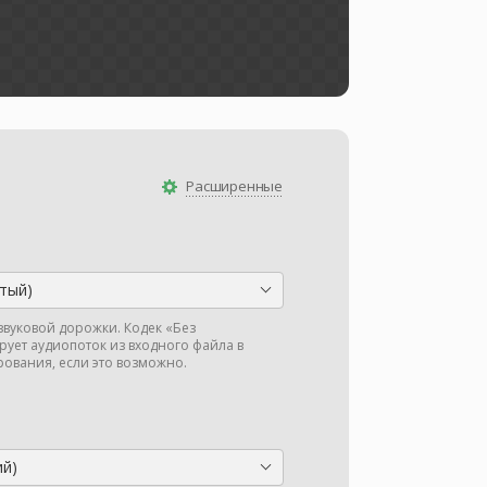
Расширенные
тый)
звуковой дорожки. Кодек «Без
ует аудиопоток из входного файла в
ования, если это возможно.
ий)