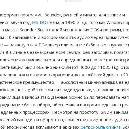
оформат программы Sounder, ранней утилиты для записи и
ения звука под
MS-DOS
начала 1990-х. До того как Windows 
 в массы, Sounder была одной из немногих DOS-программ, п
ям ПК записывать и воспроизводить аудио через примитивн
е — зачастую сам PC-спикер или ранние 8-битные звуковые 
т 8-битные беззнаковые PCM-сэмплы без заголовка, полагая
риложения по умолчанию для определения параметров воспр
ретизации были обычно низкими (от 4000 до 11025 Гц), отр
граничения и стоимость хранения, когда жёсткий диск на 20
ктическое преимущество — абсолютный минимализм: без ед
сходов весь файл состоит из аудиоданных, что имело значе
ранилища в килобайтах. Данные можно было передавать на
орудование без разбора, обеспечивая воспроизведение в ре
медленных процессорах. Несмотря на простоту, SNDR занима
ислений как один из форматов, принёсших цифровое аудио 
той эпохи иногда всплывают в архивах
ретрокомпьютинга
. So