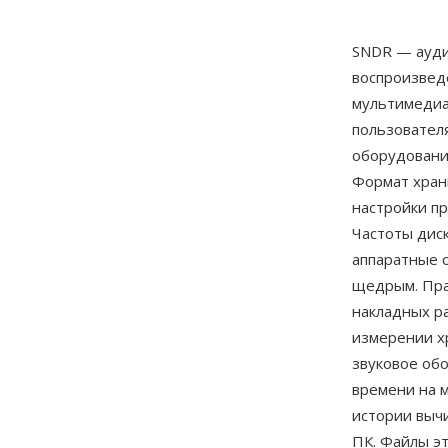
SNDR — ауди
воспроизвед
мультимедиа
пользовател
оборудовани
Формат храни
настройки п
Частоты диск
аппаратные о
щедрым. Пра
накладных ра
измерении х
звуковое об
времени на 
истории выч
ПК. Файлы э