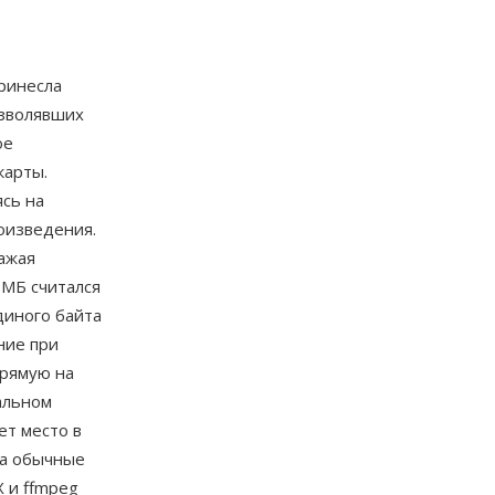
принесла
озволявших
ое
карты.
сь на
оизведения.
ажая
 МБ считался
иного байта
ние при
прямую на
альном
ет место в
на обычные
X и ffmpeg