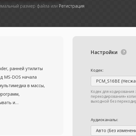
симальный размер файла или
Регистрация
Настройки
er, ранней утилиты
Кодек:
под MS-DOS начала
PCM_S16BE (Несжа
 мультимедиа в массы,
Кодек для кодирования 
программ,
перекодирования» копир
выходной без перекодир
ывать и
вное оборудование —
битные звуковые карты.
Аудиоканалы:
 PCM-сэмплы без
Авто (Без изменен