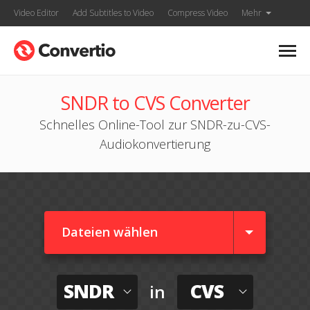
Video Editor
Add Subtitles to Video
Compress Video
Mehr
SNDR to CVS Converter
Schnelles Online-Tool zur SNDR-zu-CVS-
Audiokonvertierung
Dateien wählen
SNDR
CVS
in