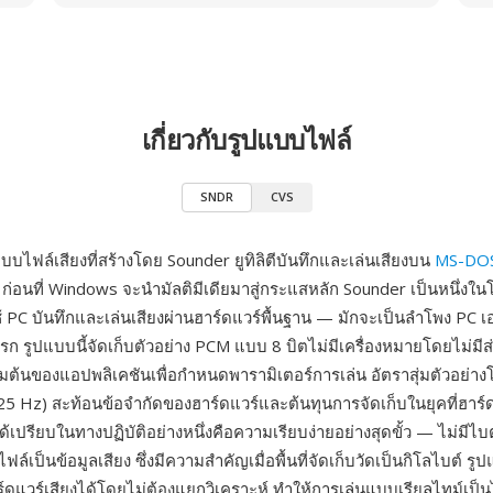
เกี่ยวกับรูปแบบไฟล์
SNDR
CVS
บไฟล์เสียงที่สร้างโดย Sounder ยูทิลิตีบันทึกและเล่นเสียงบน
MS-DO
่อนที่ Windows จะนำมัลติมีเดียมาสู่กระแสหลัก Sounder เป็นหนึ่ง
้ผู้ใช้ PC บันทึกและเล่นเสียงผ่านฮาร์ดแวร์พื้นฐาน — มักจะเป็นลำโพง PC 
แรก รูปแบบนี้จัดเก็บตัวอย่าง PCM แบบ 8 บิตไม่มีเครื่องหมายโดยไม่มี
่มต้นของแอปพลิเคชันเพื่อกำหนดพารามิเตอร์การเล่น อัตราสุ่มตัวอย่าง
25 Hz) สะท้อนข้อจำกัดของฮาร์ดแวร์และต้นทุนการจัดเก็บในยุคที่ฮาร์
ได้เปรียบในทางปฏิบัติอย่างหนึ่งคือความเรียบง่ายอย่างสุดขั้ว — ไม่มีไบ
ฟล์เป็นข้อมูลเสียง ซึ่งมีความสำคัญเมื่อพื้นที่จัดเก็บวัดเป็นกิโลไบต์ ร
ร์ดแวร์เสียงได้โดยไม่ต้องแยกวิเคราะห์ ทำให้การเล่นแบบเรียลไทม์เป็