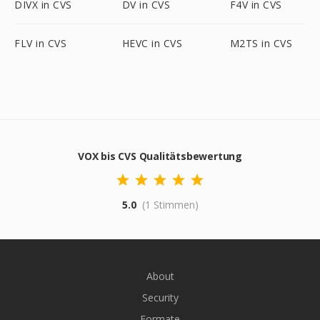
DIVX in CVS
DV in CVS
F4V in CVS
FLV in CVS
HEVC in CVS
M2TS in CVS
VOX bis CVS Qualitätsbewertung
5.0
(1 Stimmen)
About
Security
Formate