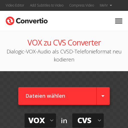
Video Editor
Add Subtitles to Video
Compress Video
Mehr
VOX zu CVS Converter
Dialogic-VOX-Audio als CVSD-Telefonieformat neu
kodieren
Dateien wählen
VOX
CVS
in