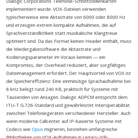
Dialogic Corporations Telefonie-Schnittstellenkarten
implementiert wurde. VOX-Dateien verwenden
typischerweise eine Abtastrate von 6000 oder 8000 Hz
und erzeugen extrem kompakte Aufnahmen, die auf
Sprachverständlichkeit statt musikalische Klangtreue
optimiert sind. Da das Format keinen Header enthält, muss
die Wiedergabesoftware die Abtastrate und
Kodierungsparameter im Voraus kennen — ein
Kompromiss, der Overhead reduziert, aber sorgfältiges
Dateimanagement erfordert. Der Hauptvorteil von VOX ist
die Speichereffizienz: Eine einminütige Sprachaufnahme bei
8 kHz belegt rund 240 KB, praktisch für Systeme mit
Tausenden von Ansagen. Dialogic ADPCM entspricht dem
ITU-T G.726-Standard und gewährleistet Interoperabilität
zwischen Telefoniegeräten verschiedener Hersteller. Auch
wenn moderne Callcenter auf IP-basierte Systeme mit
Codecs wie
Opus
migrieren, bestehen umfangreiche
Bibliotheken von VOX-Aufnahmen in Legacy-IVR-