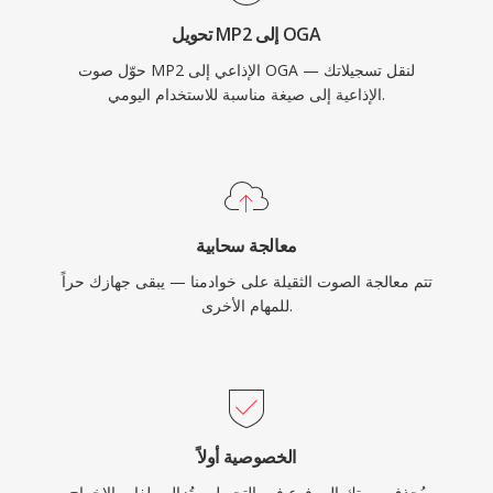
تحويل MP2 إلى OGA
حوّل صوت MP2 الإذاعي إلى OGA — لنقل تسجيلاتك
الإذاعية إلى صيغة مناسبة للاستخدام اليومي.
معالجة سحابية
تتم معالجة الصوت الثقيلة على خوادمنا — يبقى جهازك حراً
للمهام الأخرى.
الخصوصية أولاً
يُحذف صوتك المرفوع فور التحويل. وتُزال ملفات الإخراج