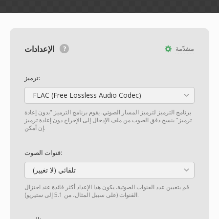
الإعدادات
متقدّمة
ترميز:
FLAC (Free Lossless Audio Codec)
برنامج الترميز لترميز المسار الصوتي. يقوم برنامج الترميز "بدون إعادة
ترميز" بنسخ دفق الصوت من ملف الإدخال إلى الإخراج دون إعادة ترميز
إن أمكن.
قنوات الصوت:
تلقائي (لا تغيير)
قم بتعيين عدد القنوات الصوتية. يكون هذا الإعداد أكثر فائدة عند اختزال
القنوات (على سبيل المثال، من 5.1 إلى ستيريو).