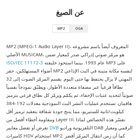
عن الصيغ
MP2
OGA
MP2 (MPEG-1 Audio Layer II)، المعروف أيضاً باسم مشروعه
الأصلي MUSICAM، هو مرمّز صوتي إدراكي صدر كمعيار ضمن
عام 1993. بينما استحوذ خليفته MP3 على
ISO/IEC 11172-3
أضواء المستهلكين، حفر MP2 لنفسه مكانة متينة في البث الإذاعي
المهني لا يزال يحتفظ بها حتى اليوم. يقسم المرمّز الصوت إلى 32
نطاقاً فرعياً عبر مصفاة متعددة الأطوار، ويطبّق نموذجاً نفسياً
صوتياً لتحديد عتبات الإخفاء، ثم يكمّم ويرمّز كل نطاق فرعي بترميز
هافمان. تستخدم عمليات النشر البث النموذجية معدلات 192-384
كيلوبت/ثانية للستيريو، مما ينتج جودة شفافة بتعقيد ترميز أقل
ومقاومة أخطاء أفضل من Layer III. تفسّر هذه الخصائص لماذا
التلفزيونية وراديو DAB الرقمي ومعيار
DVB
تفرض أو تفضل معايير
كاميرات HDV استخدام MP2. كما أن زمن انتقال المرمّز أقصر