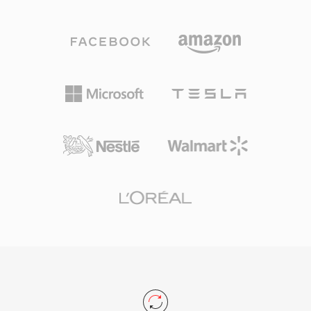
تدفقات منطقية متسلسلة وبحثاً مبنياً على الحبيبات.
من فوائد OGA قابلية التشغيل المتبادل: التطبيقات
التي تواجه امتداد .oga يمكنها تحسين التشغيل للصوت
فقط دون فحص وجود مسارات فيديو، مما يؤدي إلى
أوقات تحميل أسرع واستخدام ذاكرة أقل. نظراً لأن
حاوية Ogg ومرمّزاتها المرتبطة مفتوحة المصدر
وخالية من الرسوم بالكامل، يتجنب OGA تعقيدات
ترخيص براءات الاختراع التي تؤثر على التنسيقات
الخاصة. يدعم التنسيق البيانات الوصفية عبر تعليقات
Vorbis لوسم الفنان والألبوم ومعلومات المسار
بطريقة موحدة. يُشغَّل OGA أصلياً في Firefox
والمتصفحات القائمة على Chromium وVLC ومعظم
بيئات سطح مكتب Linux، مما يجعله خياراً عملياً
لتوزيع الصوت عبر الويب وسير عمل الأرشفة.