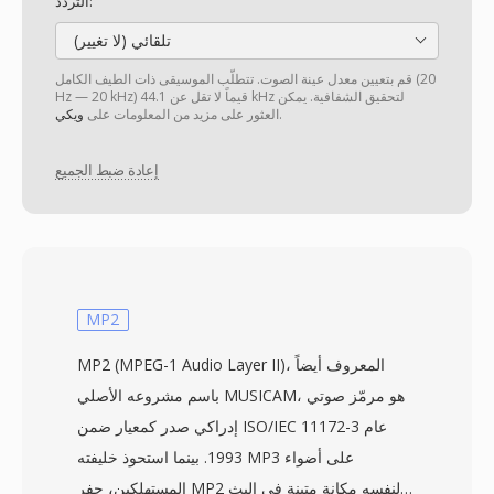
التردد:
تلقائي (لا تغيير)
قم بتعيين معدل عينة الصوت. تتطلّب الموسيقى ذات الطيف الكامل (20
Hz — 20 kHz) قيماً لا تقل عن 44.1 kHz لتحقيق الشفافية. يمكن
.
العثور على مزيد من المعلومات على
ويكي
إعادة ضبط الجميع
MP2
MP2 (MPEG-1 Audio Layer II)، المعروف أيضاً
باسم مشروعه الأصلي MUSICAM، هو مرمّز صوتي
إدراكي صدر كمعيار ضمن ISO/IEC 11172-3 عام
1993. بينما استحوذ خليفته MP3 على أضواء
المستهلكين، حفر MP2 لنفسه مكانة متينة في البث