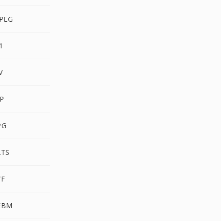
PEG
1
V
P
PG
2TS
WF
EBM