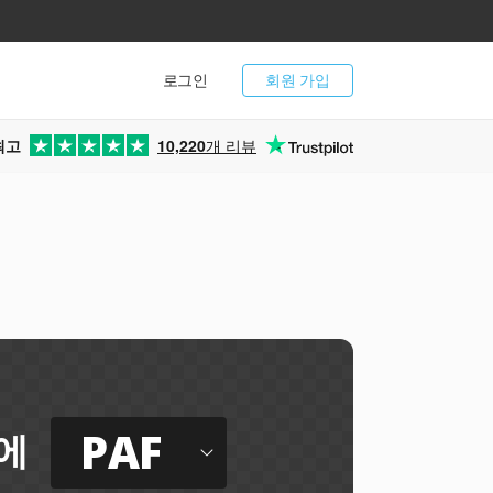
로그인
회원 가입
최고
10,220
개 리뷰
PAF
에