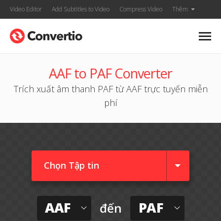
Video Editor
Add Subtitles to Video
Compress Video
Thêm
AAF to PAF Converter
Trích xuất âm thanh PAF từ AAF trực tuyến miễn
phí
Chọn Tập tin
AAF
PAF
đến