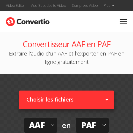
Video Editor
Add Subtitles to Video
Compress Video
Plus
Convertisseur AAF en PAF
Extraire l'audio d'un AAF et l'exporter en PAF en
ligne gratuitement
Choisir les fichiers
AAF
PAF
en