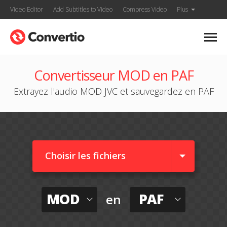
Video Editor
Add Subtitles to Video
Compress Video
Plus
Convertisseur MOD en PAF
Extrayez l'audio MOD JVC et sauvegardez en PAF
Choisir les fichiers
MOD
PAF
en