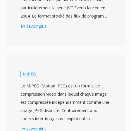
particulièrement la série JVC Everio lancee en
2004. Le format stocké dès flux de programme
MPEG-2 en définition standard avec de
en savoir plus
l&#039;audio MPEG-1 Layer II où Dolby Digital,
produisant dès fichiers structurellement
similaires àux fichiers VOB dès DVD. Cette
similarite avec les données DVD-Vidéo signifie
que les fichiers MOD peuvent souvent être lus
où traités par dès outils conçus pour le
MJPEG
contenu MPEG-2, nécessitant parfois un simple
Le MJPEG (Motion JPEG) est un format de
renommage d&#039;extension. JVC a conçu le
compression vidéo dans lequel chaque image
MOD comme un pont pratique entre
est compressée indépendamment comme une
l&#039;enregistrement sûr bande DV et les flux
image JPEG distincte. Contrairement àux
de travail entièrement basé sûr fichiers,
codecs inter-images qui exploitent la
permettant àux utilisateurs d&#039;enregistrer
redondance temporelle entre images
en savoir plus
directement sûr un support amovible pour un