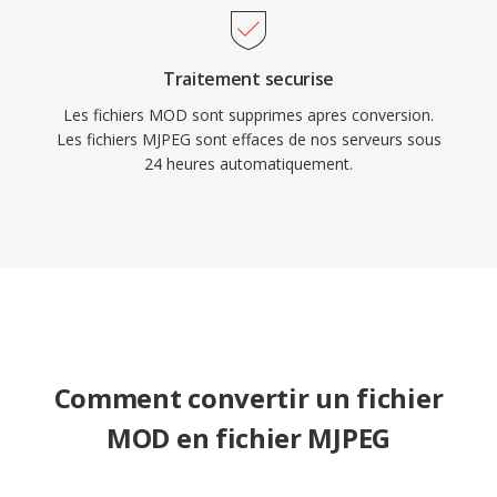
qui les rend simples à implementer dans les
applications de surveillance web, et la simplicité
du codec assuré un décodage fiable même sûr
Traitement securise
du matériel embarqué àux ressources limitées.
Les fichiers MOD sont supprimes apres conversion.
Les fichiers MJPEG sont effaces de nos serveurs sous
24 heures automatiquement.
Comment convertir un fichier
MOD en fichier MJPEG