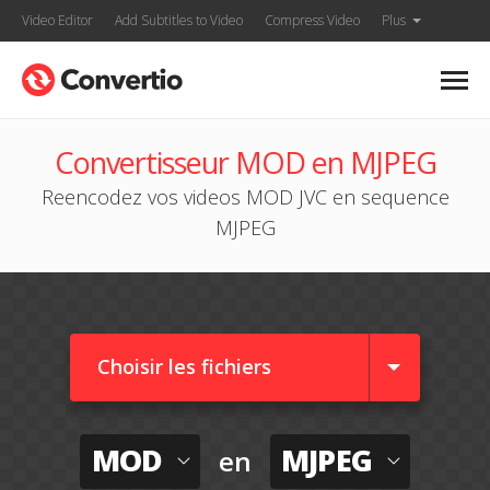
Video Editor
Add Subtitles to Video
Compress Video
Plus
Convertisseur MOD en MJPEG
Reencodez vos videos MOD JVC en sequence
MJPEG
Choisir les fichiers
MOD
MJPEG
en