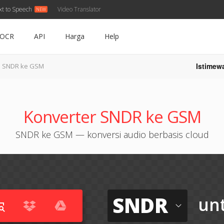
xt to Speech
Video Translator
OCR
API
Harga
Help
Istimew
SNDR ke GSM
Konverter SNDR ke GSM
SNDR ke GSM — konversi audio berbasis cloud
SNDR
un