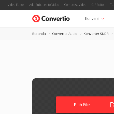
Video Editor
Add Subtitles to Video
Compress Video
GIF Editor
Te
Konversi
Beranda
Converter Audio
Konverter SNDR
Pilih File