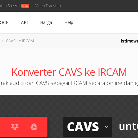
xt to Speech
Video Translator
OCR
API
Harga
Help
Istimew
CAVS ke IRCAM
Konverter CAVS ke IRCAM
trak audio dari CAVS sebagai IRCAM secara online dan gr
CAVS
unt