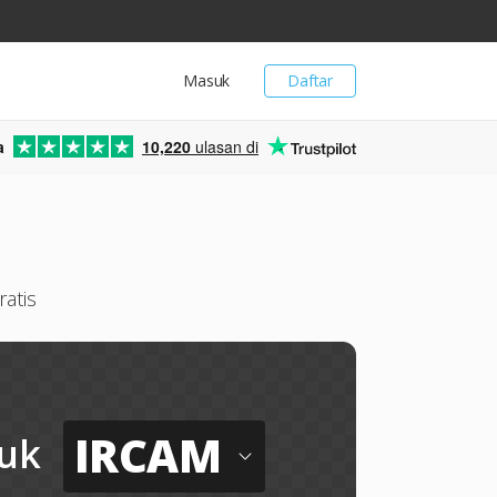
Masuk
Daftar
a
10,220
ulasan di
atis
IRCAM
uk