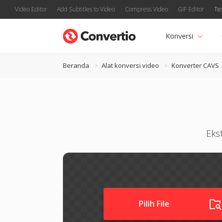
Video Editor
Add Subtitles to Video
Compress Video
GIF Editor
Te
Konversi
Beranda
Alat konversi video
Konverter CAVS
Eks
Pilih File