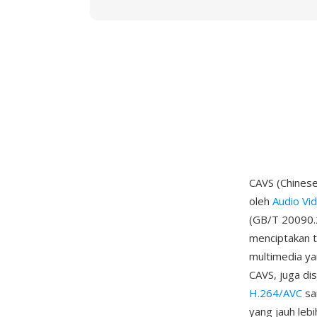
CAVS (Chinese
oleh
Audio Vi
(GB/T 20090.2
menciptakan t
multimedia ya
CAVS, juga di
H.264/AVC
sa
yang jauh lebi