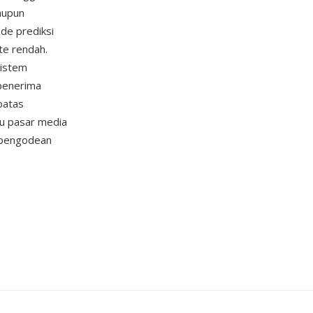
maupun
de prediksi
te rendah.
sistem
 penerima
batas
tu pasar media
r pengodean