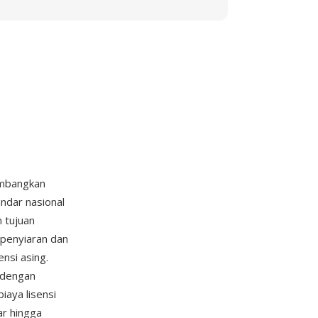
embangkan
ndar nasional
 tujuan
 penyiaran dan
nsi asing.
 dengan
aya lisensi
ar hingga