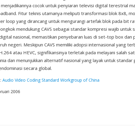
i, menjadikannya cocok untuk penyiaran televisi digital terestrial 
adband. Fitur teknis utamanya meliputi transformasi blok 8x8, mo
lter loop yang dirancang untuk mengurangi artefak blok pada bit ra
iongkok mendukung CAVS sebagai standar kompresi wajib untuk 
digital nasional, memastikan penyebaran luas di set-top box dan
luruh negeri. Meskipun CAVS memiliki adopsi internasional yang ter
H.264 atau HEVC, signifikansinya terletak pada melayani salah sa
unia dan menunjukkan alternatif nasional yang layak untuk standa
ndominasi secara global.
g
:
Audio Video Coding Standard Workgroup of China
bruari 2006