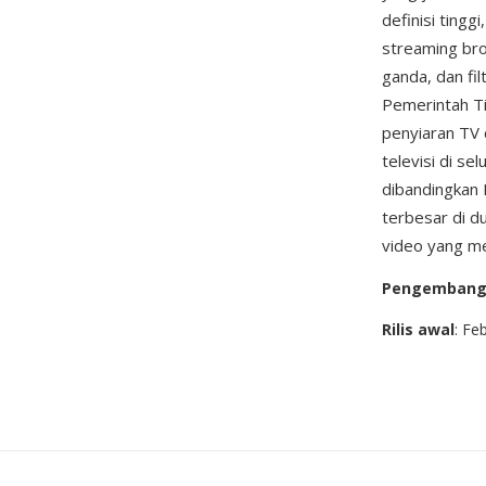
definisi tingg
streaming bro
ganda, dan fi
Pemerintah T
penyiaran TV 
televisi di se
dibandingkan 
terbesar di d
video yang me
Pengemban
Rilis awal
: Fe