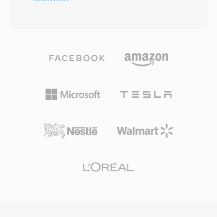
イン変換(MDCT)コーディングを使用します。ブ
要でした。形式はサウンドハードウェアに直接パ
ラインドリスニングテストでは、特に96-192
イプでき、解析なしでリアルタイム再生が低速プ
kbpsの範囲でVorbisがMP3に匹敵またはそれを
ロセッサでも可能でした。そのシンプルさにもか
超える知覚品質を提供することが一貫して示され
かわらず、SNDRは一般的なPCにデジタルオー
ています。形式は8 kHzから192 kHzのサンプル
ディオをもたらした形式の一つとしてコンピュー
レートと1から255チャンネルをサポートし、モ
ティング史に位置づけられています。この時代の
ノ音声からサラウンドミックスまで網羅します。
ファイルはレトロコンピューティングアーカイブ
際立った利点はライセンス料の完全な不在です
で時折見つかります。SoXやffmpegは正しいパ
— ゲーム開発者、ストリーミングプラットフォ
ラメータが与えられればSNDRファイルを解釈で
ーム、ハードウェアメーカーはロイヤリティの懸
き、初期のデジタルオーディオ録音の保存を可能
念なくVorbisを実装できます。Spotifyはまさに
にします。
この理由で長年Vorbisをプライマリストリーミン
グコーデックとして使用していました。この形式
はまた低ビットレートでの品質劣化を多くの競合
よりも優雅に処理するため、ストレージが限られ
数千のサウンドエフェクトがスペースを競うビデ