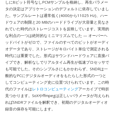
しに8ビット符号なしPCMサンプルを格納し、再生パラメー
タの決定はアプリケーションのデフォルトに依存していまし
た。サンプルレートは通常低く(4000から11025 Hz)、ハー
ドウェアの制限と20 MBのハードドライブが大容量と見なさ
れていた時代のストレージコストを反映しています。実用的
な利点の一つは絶対的なミニマリズムでした — オーバーヘ
ッドバイトがゼロで、ファイルのすべてのビットがオーディ
オデータであり、ストレージがキロバイト単位で測定される
時代には重要でした。形式はサウンドハードウェアに直接パ
イプでき、解析なしでリアルタイム再生が低速プロセッサで
も可能でした。そのシンプルさにもかかわらず、SNDRは一
般的なPCにデジタルオーディオをもたらした形式の一つと
してコンピューティング史に位置づけられています。この時
代のファイルは
レトロコンピューティング
アーカイブで時折
見つかります。SoXやffmpegは正しいパラメータが与えられ
ればSNDRファイルを解釈でき、初期のデジタルオーディオ
録音の保存を可能にします。