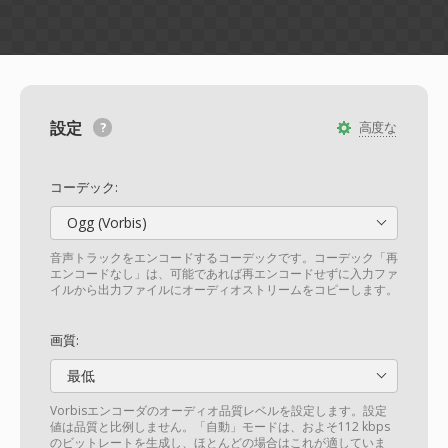
設定
高度な
コーデック:
Ogg (Vorbis)
音声トラックをエンコードするコーデックです。コーデック「再
エンコードなし」は、可能であれば再エンコードせずに入力ファ
イルから出力ファイルにオーディオストリームをコピーします。
画質:
最低
Vorbisエンコーダのオーディオ品質レベルを設定します。設定
値は品質と比例しません。「自動」モードは、およそ112 kbps
のビットレートを生成し、ほとんどの場合はこれが適していま