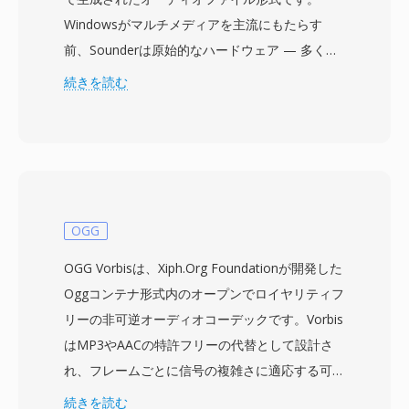
Windowsがマルチメディアを主流にもたらす
前、Sounderは原始的なハードウェア — 多くの
場合PCスピーカー自体や初期の8ビットサウンド
続きを読む
カード — を通じてPCユーザーがオーディオをキ
ャプチャし再生できる数少ないDOSプログラム
の一つでした。形式はファイルヘッダーなしに8
ビット符号なしPCMサンプルを格納し、再生パ
ラメータの決定はアプリケーションのデフォルト
に依存していました。サンプルレートは通常低く
OGG
(4000から11025 Hz)、ハードウェアの制限と20
OGG Vorbisは、Xiph.Org Foundationが開発した
MBのハードドライブが大容量と見なされていた
Oggコンテナ形式内のオープンでロイヤリティフ
時代のストレージコストを反映しています。実用
リーの非可逆オーディオコーデックです。Vorbis
的な利点の一つは絶対的なミニマリズムでした
はMP3やAACの特許フリーの代替として設計さ
— オーバーヘッドバイトがゼロで、ファイルの
れ、フレームごとに信号の複雑さに適応する可変
すべてのビットがオーディオデータであり、スト
ビットレートエンコーディングと改良型離散コサ
続きを読む
レージがキロバイト単位で測定される時代には重