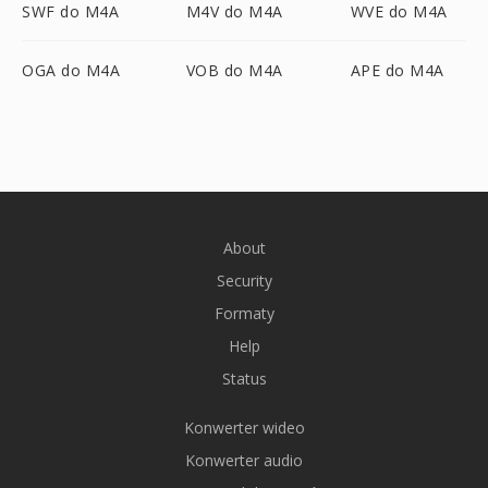
SWF do M4A
M4V do M4A
WVE do M4A
OGA do M4A
VOB do M4A
APE do M4A
About
Security
Formaty
Help
Status
Konwerter wideo
Konwerter audio