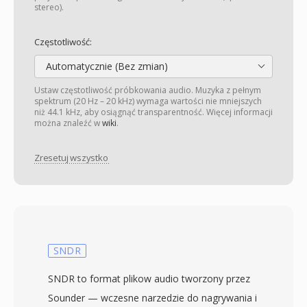
stereo).
Częstotliwość:
Automatycznie (Bez zmian)
Ustaw częstotliwość próbkowania audio. Muzyka z pełnym
spektrum (20 Hz – 20 kHz) wymaga wartości nie mniejszych
niż 44.1 kHz, aby osiągnąć transparentność. Więcej informacji
można znaleźć w
wiki
.
Zresetuj wszystko
SNDR
SNDR to format plikow audio tworzony przez
Sounder — wczesne narzedzie do nagrywania i