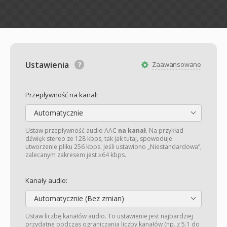
Ustawienia
Zaawansowane
Przepływność na kanał:
Automatycznie
Ustaw przepływność audio AAC
na kanał
. Na przykład
dźwięk stereo ze 128 kbps, tak jak tutaj, spowoduje
utworzenie pliku 256 kbps. Jeśli ustawiono „Niestandardowa”,
zalecanym zakresem jest ≥64 kbps.
Kanały audio:
Automatycznie (Bez zmian)
Ustaw liczbę kanałów audio. To ustawienie jest najbardziej
przydatne podczas ograniczania liczby kanałów (np. z 5.1 do