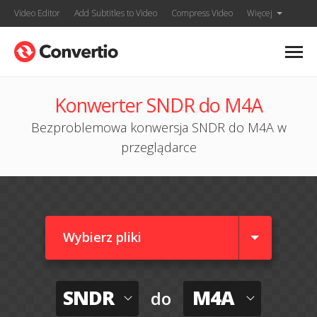
Video Editor
Add Subtitles to Video
Compress Video
Więcej
Konwerter SNDR do M4A
Bezproblemowa konwersja SNDR do M4A w
przeglądarce
Wybierz pliki
SNDR
M4A
do