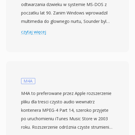
odtwarzania dzwieku w systemie MS-DOS z
poczatku lat 90. Zanim Windows wprowadzil
multimedia do glownego nurtu, Sounder byl
jednym z nielicznych programow DOS
czytaj więcej
umozliwiajacych uzytkownikom PC
rejestrowanie i odtwarzanie audio za pomoca
prostego sprzetu — czesto samego glosnika
PC lub wczesnych 8-bitowych kart
dzwiekowych. Format przechowuje 8-bitowe
probki PCM bez znaku i bez jakiegokolwiek
M4A
naglowka pliku, polegajac na ustawieniach
M4A to preferowane przez Apple rozszerzenie
domyslnych aplikacji do okreslenia parametrow
pliku dla tresci czysto audio wewnatrz
odtwarzania. Czestotliwosci probkowania byly
kontenera MPEG-4 Part 14, szeroko przyjete
zwykle niskie (4000 do 11025 Hz),
po uruchomieniu iTunes Music Store w 2003
odzwierciedlajac ograniczenia sprzetowe i
roku. Rozszerzenie odróznia czyste strumienie
koszty przechowywania, gdy dysk twardy 20