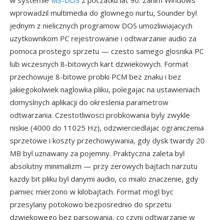
w systemie
MS-DOS
z poczatku lat 90. Zanim Windows
wprowadzil multimedia do glownego nurtu, Sounder byl
jednym z nielicznych programow DOS umozliwiajacych
uzytkownikom PC rejestrowanie i odtwarzanie audio za
pomoca prostego sprzetu — czesto samego glosnika PC
lub wczesnych 8-bitowych kart dzwiekowych. Format
przechowuje 8-bitowe probki PCM bez znaku i bez
jakiegokolwiek naglowka pliku, polegajac na ustawieniach
domyslnych aplikacji do okreslenia parametrow
odtwarzania. Czestotliwosci probkowania byly zwykle
niskie (4000 do 11025 Hz), odzwierciedlajac ograniczenia
sprzetowe i koszty przechowywania, gdy dysk twardy 20
MB byl uznawany za pojemny. Praktyczna zaleta byl
absolutny minimalizm — przy zerowych bajtach narzutu
kazdy bit pliku byl danymi audio, co mialo znaczenie, gdy
pamiec mierzono w kilobajtach. Format mogl byc
przesylany potokowo bezposrednio do sprzetu
dzwiekowego bez parsowania, co czyni odtwarzanie w