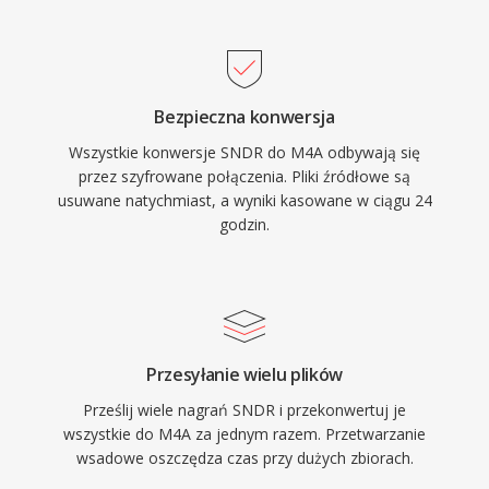
Music, iPhone, iPad i macOS obsluguja M4A
wlasciwych parametrow, umozliwiajac
natywnie — a wsparcie ze strony producentow
zachowanie wczesnych nagran cyfrowego
obejmuje VLC, foobar2000, Androida i
audio.
wiekszsc systemow informacyjno-
Bezpieczna konwersja
rozrywkowych w samochodach. Trzy wymierne
Wszystkie konwersje SNDR do M4A odbywają się
korzysci definiuja format: wyzsza efektywnosc
przez szyfrowane połączenia. Pliki źródłowe są
kodowania niz starsze stratne kodeki, bogate
usuwane natychmiast, a wyniki kasowane w ciągu 24
metadane dzieki strukturze atomow MP4
godzin.
(grafika, rozdzialy, teksty piosenek) oraz
dwutrybowosc obslugujaca zarowno przeplywy
stratne, jak i bezstratne.
Przesyłanie wielu plików
Prześlij wiele nagrań SNDR i przekonwertuj je
wszystkie do M4A za jednym razem. Przetwarzanie
wsadowe oszczędza czas przy dużych zbiorach.