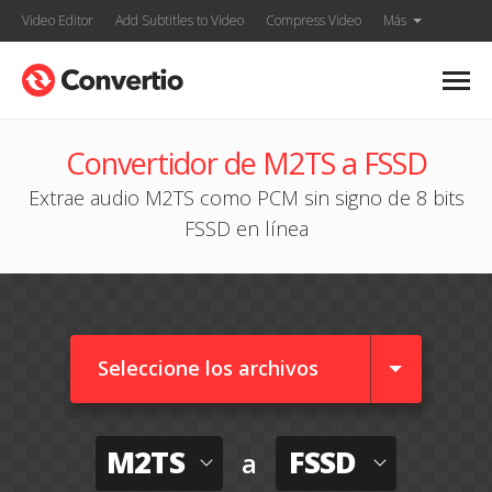
Video Editor
Add Subtitles to Video
Compress Video
Más
Convertidor de M2TS a FSSD
Extrae audio M2TS como PCM sin signo de 8 bits
FSSD en línea
Seleccione los archivos
M2TS
FSSD
a