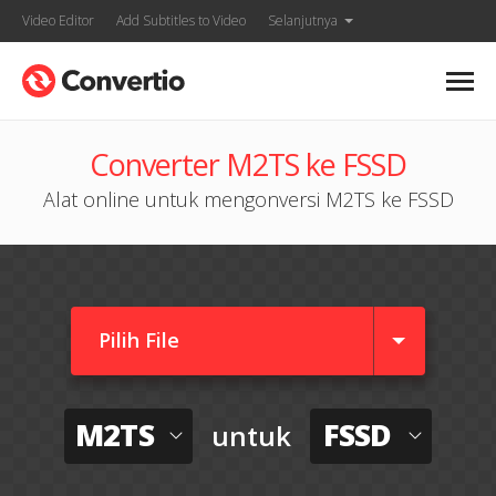
Video Editor
Add Subtitles to Video
Selanjutnya
Converter M2TS ke FSSD
Alat online untuk mengonversi M2TS ke FSSD
Pilih File
M2TS
FSSD
untuk