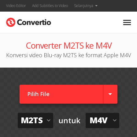
Video Editor
Add Subtitles to Video
Selanjutnya
Converter M2TS ke M4V
Konversi video Blu-ray M2TS ke format Apple M4V
Pilih File
M2TS
M4V
untuk