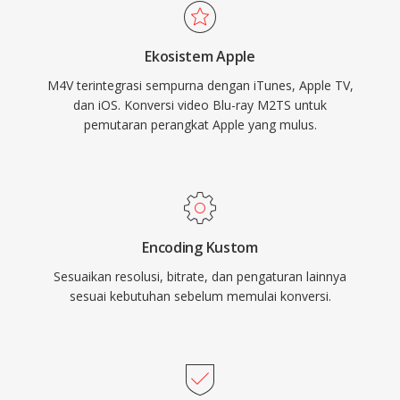
bekerja dengan lancar di sebagian besar
pemutar media utama di semua platform.
Ekosistem Apple
Format ini mendapatkan daya tarik yang
M4V terintegrasi sempurna dengan iTunes, Apple TV,
signifikan ketika iTunes Store menjadi platform
dan iOS. Konversi video Blu-ray M2TS untuk
dominan untuk membeli dan menyewa film
pemutaran perangkat Apple yang mulus.
serta acara TV digital. Kompatibilitas dengan
ekosistem MP4 yang lebih luas berarti stream
video dan audio dalam file M4V bebas DRM
dapat diproses oleh hampir semua alat
pengeditan atau transcoding modern tanpa
Encoding Kustom
konversi.
Sesuaikan resolusi, bitrate, dan pengaturan lainnya
sesuai kebutuhan sebelum memulai konversi.