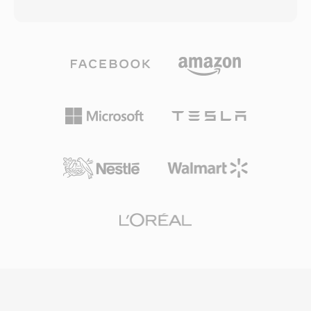
diterapkan pada konten yang dibeli dari iTunes
H.264/AVC, MPEG-2, dan VC-1, bersama
Store. File M4V tanpa proteksi sepenuhnya
format audio seperti Dolby TrueHD, DTS-HD
kompatibel dengan pemutar apa pun yang
Master Audio, dan LPCM untuk suara surround
mendukung MP4, karena struktur kontainer
lossless. Kontainer ini juga digunakan oleh
dan dukungan codec yang mendasarinya sama.
kamera video AVCHD untuk merekam rekaman
Format ini biasanya berisi video H.264 dan
definisi tinggi, menjadikannya umum baik
audio AAC, mendukung resolusi hingga 4K dan
dalam alur kerja pemutaran cakram konsumen
fitur seperti penanda bab, trek subtitle, dan tag
maupun produksi video. File M2TS menyimpan
metadata untuk judul, artwork, dan rating.
penanda bab, stream subtitle, dan data menu
Apple memilih ekstensi M4V untuk
interaktif dalam transport stream. Mekanisme
membedakan konten iTunes dari file MP4
sinkronisasi yang andal dan dukungan untuk
generik, terutama agar pembelian yang
codec berkualitas tinggi menjadikan M2TS
dilindungi DRM dapat dikenali oleh ekosistem
cocok untuk pengarsipan konten definisi tinggi
perangkat dan perangkat lunak Apple. File M4V
di mana pelestarian kualitas sumber penuh
dapat diputar secara native di macOS, iOS,
sangat penting.
iPadOS, dan Apple TV, dan versi tanpa proteksi