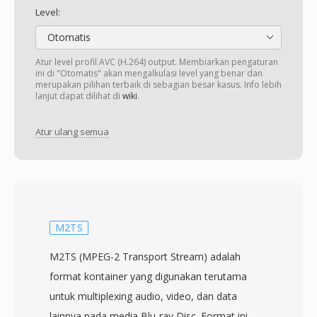
Level:
Otomatis
Atur level profil AVC (H.264) output. Membiarkan pengaturan
ini di "Otomatis" akan mengalkulasi level yang benar dan
merupakan pilihan terbaik di sebagian besar kasus. Info lebih
lanjut dapat dilihat di
wiki
.
Atur ulang semua
M2TS
M2TS (MPEG-2 Transport Stream) adalah
format kontainer yang digunakan terutama
untuk multiplexing audio, video, dan data
lainnya pada media Blu-ray Disc. Format ini