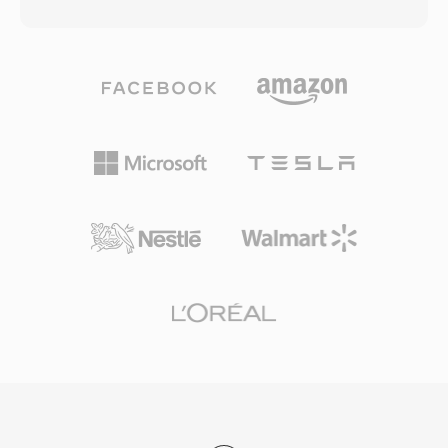
bitrate encoding yang beradaptasi terhadap
H.264/AVC, MPEG-2, dan VC-1, bersama
kompleksitas sinyal per frame. Uji dengar buta
format audio seperti Dolby TrueHD, DTS-HD
secara konsisten menunjukkan Vorbis
Master Audio, dan LPCM untuk suara surround
menghasilkan kualitas perseptual yang
lossless. Kontainer ini juga digunakan oleh
menyamai atau melampaui MP3, terutama
kamera video AVCHD untuk merekam rekaman
dalam kisaran 96-192 kbps. Format ini
definisi tinggi, menjadikannya umum baik
mendukung sample rate dari 8 kHz hingga 192
dalam alur kerja pemutaran cakram konsumen
kHz dan 1 hingga 255 channel, mencakup
maupun produksi video. File M2TS menyimpan
segala kebutuhan dari suara mono hingga mix
penanda bab, stream subtitle, dan data menu
surround. Keunggulan yang menonjol adalah
interaktif dalam transport stream. Mekanisme
tidak adanya biaya lisensi sama sekali —
sinkronisasi yang andal dan dukungan untuk
pengembang game, platform streaming, dan
codec berkualitas tinggi menjadikan M2TS
pembuat perangkat keras dapat
cocok untuk pengarsipan konten definisi tinggi
mengimplementasikan Vorbis tanpa
di mana pelestarian kualitas sumber penuh
kekhawatiran royalti. Spotify mengandalkan
sangat penting.
Vorbis selama bertahun-tahun sebagai codec