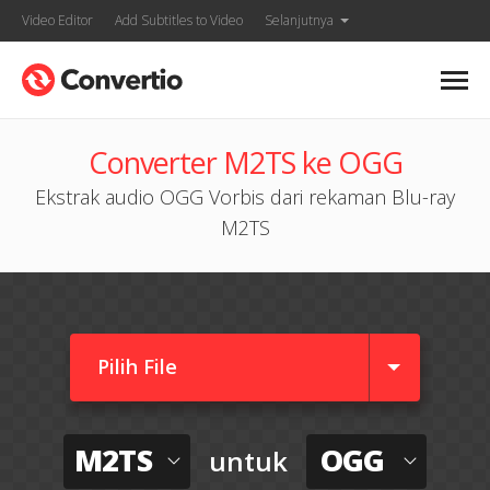
Video Editor
Add Subtitles to Video
Selanjutnya
Converter M2TS ke OGG
Ekstrak audio OGG Vorbis dari rekaman Blu-ray
M2TS
Pilih File
M2TS
OGG
untuk