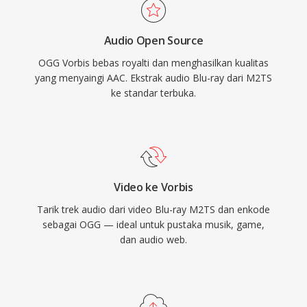
streaming utamanya karena alasan ini. Format
ini juga menangani degradasi kualitas pada
Audio Open Source
bitrate rendah dengan lebih baik dibanding
OGG Vorbis bebas royalti dan menghasilkan kualitas
banyak pesaing, itulah mengapa format ini
yang menyaingi AAC. Ekstrak audio Blu-ray dari M2TS
tetap populer dalam video game di mana
ke standar terbuka.
penyimpanan terbatas dan ribuan efek suara
bersaing untuk ruang. VLC, Firefox, Chrome,
dan Android semuanya menyediakan decoding
Vorbis native.
Video ke Vorbis
Tarik trek audio dari video Blu-ray M2TS dan enkode
sebagai OGG — ideal untuk pustaka musik, game,
dan audio web.