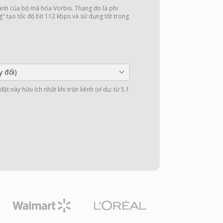
nh của bộ mã hóa Vorbis. Thang đo là phi
g" tạo tốc độ bit 112 kbps và sử dụng tốt trong
y đổi)
ặt này hữu ích nhất khi trộn kênh (ví dụ: từ 5.1