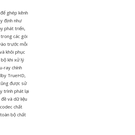
 để ghép kênh
uy định như
y phát triển,
trong các gói
vào trước mỗi
 và khôi phục
 bộ khi xử lý
u-ray chính
olby TrueHD,
cũng được sử
 trình phát lại
đề và dữ liệu
 codec chất
 toàn bộ chất