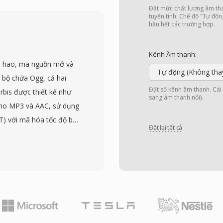
hôi phục lỗi trong quá
Đặt mức chất lượng âm tha
ộng này giúp duy trì
tuyến tính. Chế độ "Tự độn
hầu hết các trường hợp.
 có của phương tiện đĩa.
nh bao gồm H.264/AVC,
Kênh Âm thanh:
 âm thanh như Dolby
n hao, mã nguồn mở và
 cho âm thanh vòm
Tự động (Không tha
 bộ chứa Ogg, cả hai
ử dụng bởi máy quay
Đặt số kênh âm thanh. Cài đ
rbis được thiết kế như
sang âm thanh nổi).
hổ biến trong cả quy
cho MP3 và AAC, sử dụng
video. Tệp M2TS bảo tồn
T) với mã hóa tốc độ bit
u menu tương tác trong
Đặt lại tất cả
iệu từng khung. Các thử
n cậy và hỗ trợ codec
 mang lại chất lượng cảm
ệc lưu trữ nội dung độ
trong dải 96-192 kbps.
ốc.
 đến 192 kHz và từ 1 đến
 mono đến mix âm thanh
ng có phí cấp phép —
tuyến và nhà sản xuất