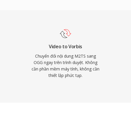
ng lo ngại về bản quyền.
m làm codec phát trực
xử lý suy giảm chất lượng
ó là lý do nó vẫn phổ biến
 trữ hạn hẹp và hàng
 gian. VLC, Firefox,
Video to Vorbis
rbis nguyên bản.
Chuyển đổi nội dung M2TS sang
OGG ngay trên trình duyệt. Không
cần phần mềm máy tính, không cần
thiết lập phức tạp.