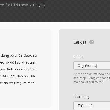
ước file tối đa hoặc là
Đăng ký
Cài đặt
h dạng bộ chứa được sử
Codec:
o và dữ liệu khác trên
Ogg (Vorbis)
 quy định như một phần
Bộ mã hóa để mã hóa đoạn
(BDAV) do Hiệp hội Đĩa
sao chép luồng âm thanh t
mã hóa lại nếu có thể.
ray thương mại ra mắt
 các gói MPEG-2
n 4 byte bổ sung được
Chất lượng:
các gói 192 byte cho
Thấp nhất