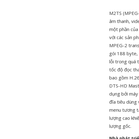
M2TS (MPEG-2
âm thanh, vid
một phần của 
với các sản p
MPEG-2 transp
gói 188 byte,
lỗi trong quá 
tốc độ đọc th
bao gồm H.26
DTS-HD Maste
dụng bởi máy
đĩa tiêu dùng
menu tương tá
lượng cao khi
lượng gốc.
Nhà phát tri