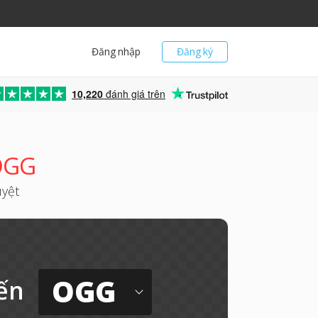
Đăng nhập
Đăng ký
10,220
đánh giá trên
OGG
uyệt
OGG
ến