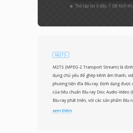
Thả tập tin ở đây. 1 GB Kích th
M2TS
M2TS (MPEG-2 Transport Stream) là địn
dụng chủ yếu để ghép kênh âm thanh, vide
phương tiện đĩa Blu-ray. Định dạng được
của tiêu chuẩn Blu-ray Disc Audio-Video 
Blu-ray phát triển, với các sản phẩm Blu-
năm 2006. Tệp M2TS bọc nội dung trong
xem thêm
transport stream với tiêu đề dấu thời gia
thêm vào trước mỗi gói 188 byte, tạo ra 