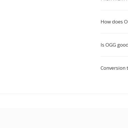
How does O
Is OGG good
Conversion 