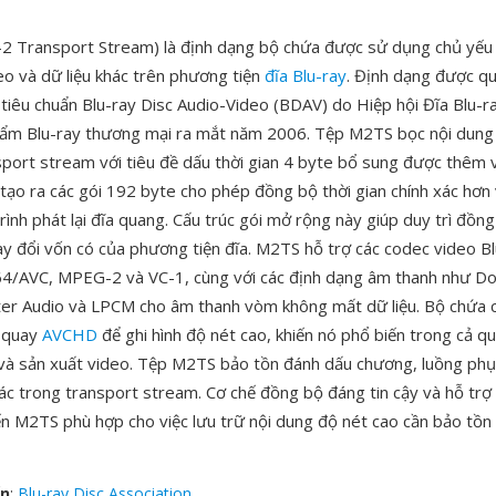
 Transport Stream) là định dạng bộ chứa được sử dụng chủ yếu
eo và dữ liệu khác trên phương tiện
đĩa Blu-ray
. Định dạng được q
tiêu chuẩn Blu-ray Disc Audio-Video (BDAV) do Hiệp hội Đĩa Blu-ra
hẩm Blu-ray thương mại ra mắt năm 2006. Tệp M2TS bọc nội dung 
ort stream với tiêu đề dấu thời gian 4 byte bổ sung được thêm 
 tạo ra các gói 192 byte cho phép đồng bộ thời gian chính xác hơn
trình phát lại đĩa quang. Cấu trúc gói mở rộng này giúp duy trì đồng
ay đổi vốn có của phương tiện đĩa. M2TS hỗ trợ các codec video Bl
4/AVC, MPEG-2 và VC-1, cùng với các định dạng âm thanh như D
r Audio và LPCM cho âm thanh vòm không mất dữ liệu. Bộ chứa 
 quay
AVCHD
để ghi hình độ nét cao, khiến nó phổ biến trong cả quy
 và sản xuất video. Tệp M2TS bảo tồn đánh dấu chương, luồng phụ 
c trong transport stream. Cơ chế đồng bộ đáng tin cậy và hỗ trợ
ến M2TS phù hợp cho việc lưu trữ nội dung độ nét cao cần bảo tồn
ển
:
Blu-ray Disc Association