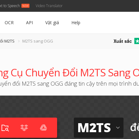
xt to Speech
Video Translator
OCR
API
Vật giá
Help
Xuất sắc
đổi M2TS
M2TS sang OGG
ng Cụ Chuyển Đổi M2TS Sang 
yển đổi M2TS sang OGG đáng tin cậy trên mọi trình d
M2TS
đ