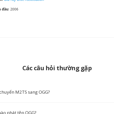
n đầu
: 2006
Các câu hỏi thường gặp
n chuyển M2TS sang OGG?
ào phát tệp OGG?