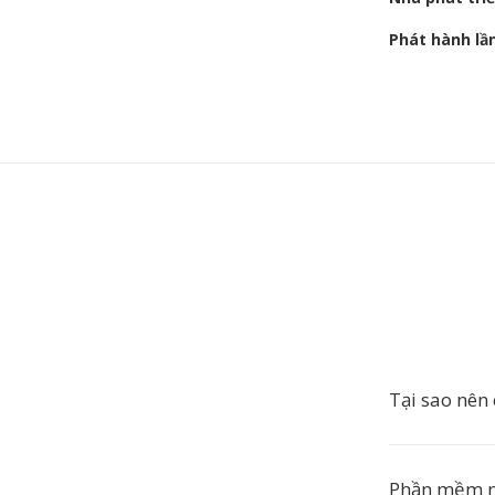
Phát hành lầ
Tại sao nê
Phần mềm n