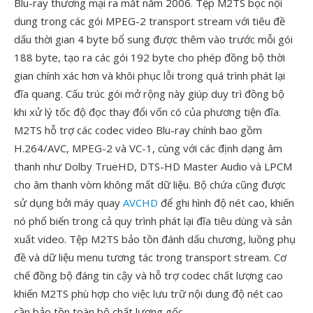
Blu-ray thương mại ra mắt năm 2006. Tệp M2TS bọc nội
dung trong các gói MPEG-2 transport stream với tiêu đề
dấu thời gian 4 byte bổ sung được thêm vào trước mỗi gói
188 byte, tạo ra các gói 192 byte cho phép đồng bộ thời
gian chính xác hơn và khôi phục lỗi trong quá trình phát lại
đĩa quang. Cấu trúc gói mở rộng này giúp duy trì đồng bộ
khi xử lý tốc độ đọc thay đổi vốn có của phương tiện đĩa.
M2TS hỗ trợ các codec video Blu-ray chính bao gồm
H.264/AVC, MPEG-2 và VC-1, cùng với các định dạng âm
thanh như Dolby TrueHD, DTS-HD Master Audio và LPCM
cho âm thanh vòm không mất dữ liệu. Bộ chứa cũng được
sử dụng bởi máy quay
AVCHD
để ghi hình độ nét cao, khiến
nó phổ biến trong cả quy trình phát lại đĩa tiêu dùng và sản
xuất video. Tệp M2TS bảo tồn đánh dấu chương, luồng phụ
đề và dữ liệu menu tương tác trong transport stream. Cơ
chế đồng bộ đáng tin cậy và hỗ trợ codec chất lượng cao
khiến M2TS phù hợp cho việc lưu trữ nội dung độ nét cao
cần bảo tồn toàn bộ chất lượng gốc.