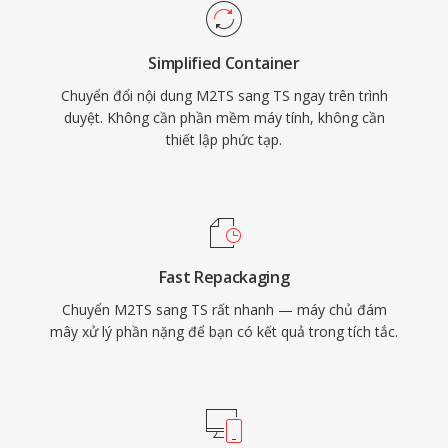
cùng với âm thanh AAC, AC-3 hoặc MPEG. TS
là xương sống của truyền tải truyền hình kỹ
Simplified Container
thuật số trên toàn thế giới, được sử dụng bởi
Chuyển đổi nội dung M2TS sang TS ngay trên trình
các tiêu chuẩn phát sóng DVB, ATSC và ISDB
duyệt. Không cần phần mềm máy tính, không cần
cũng như dịch vụ truyền phát IPTV và OTT sử
thiết lập phức tạp.
dụng HTTP Live Streaming (HLS). Tính bền bỉ,
cấu trúc chuẩn hóa và hỗ trợ codec rộng rãi
khiến TS phù hợp cả trong chuỗi phát sóng trực
tiếp và quy trình ghi dựa trên tệp.
Fast Repackaging
Chuyển M2TS sang TS rất nhanh — máy chủ đám
mây xử lý phần nặng để bạn có kết quả trong tích tắc.