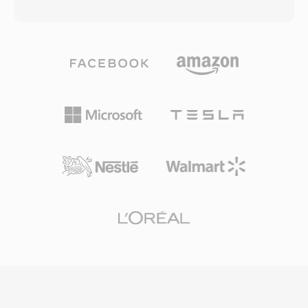
như truyền hình phát sóng, truyền vệ tinh và
cũng được sử dụng bởi máy quay AVCHD để
truyền phát mạng. Định dạng chia nội dung
ghi hình độ nét cao, khiến nó phổ biến trong cả
thành các gói cố định 188 byte, mỗi gói mang
quy trình phát lại đĩa tiêu dùng và sản xuất
tiêu đề 4 byte với thông tin đồng bộ, chỉ báo lỗi
video. Tệp M2TS bảo tồn đánh dấu chương,
và nhận dạng luồng. Cấu trúc gói này cho phép
luồng phụ đề và dữ liệu menu tương tác trong
thiết bị nhận tái đồng bộ nhanh chóng sau khi
transport stream. Cơ chế đồng bộ đáng tin cậy
tín hiệu bị gián đoạn — khả năng quan trọng
và hỗ trợ codec chất lượng cao khiến M2TS
cho truyền tải phát sóng thời gian thực, phân
phù hợp cho việc lưu trữ nội dung độ nét cao
biệt transport stream với program stream
cần bảo tồn toàn bộ chất lượng gốc.
được thiết kế cho phương tiện lưu trữ đáng tin
cậy. TS có thể ghép kênh nhiều chương trình
vào một luồng duy nhất, với các bảng Program
Specific Information (PSI) mô tả cấu trúc và nội
dung của từng chương trình. Định dạng hỗ trợ
hầu như mọi codec âm thanh và video, mặc dù
thường mang video MPEG-2, H.264 hoặc HEVC