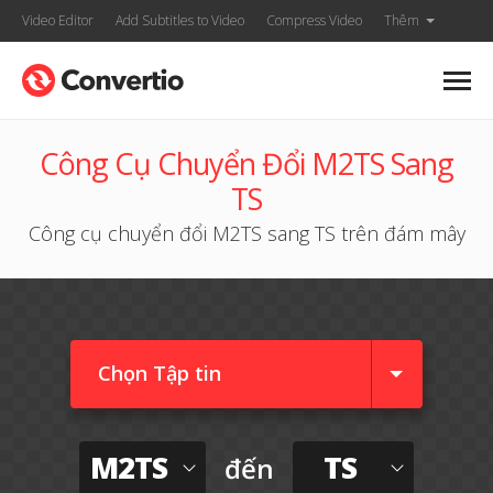
Video Editor
Add Subtitles to Video
Compress Video
Thêm
Công Cụ Chuyển Đổi M2TS Sang
TS
Công cụ chuyển đổi M2TS sang TS trên đám mây
Chọn Tập tin
M2TS
TS
đến